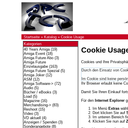
Startseite
»
Katalog
»
Cookie Usage
Kategorien
Cookie Usag
40 Years Amiga
(19)
Amiga Event
(18)
Amiga Future Abo
(3)
Cookies und Ihre Privatsphä
Amiga Future
Einzelausgabe
(163)
Durch den Einsatz von Cooki
Amiga Future Spezial
(5)
Amiga Joker
(12)
Im Cookie sind keine persön
ASM
(12)
Ihr Browser erlaubt keine Co
Amiga Software->
(72)
Audio
(5)
Damit Sie Ihren Einkauf fort
Bücher / eBooks
(3)
Load
(5)
Für den
Internet Explorer
ge
Magazine
(16)
Merchandising->
(83)
Im Menü
Extras
wähl
Reshoot
(15)
Dort klicken Sie auf
S
Video
(3)
Im unteren Bereich f
VD aktuell
(4)
Klicken Sie nun auf
Z
Anzeigen / Spenden
(3)
Sonderangebote
(8)