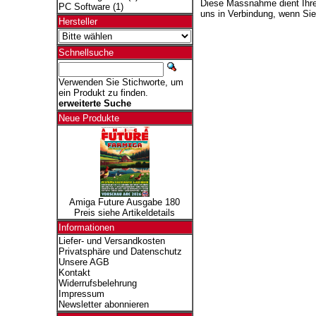
Diese Massnahme dient Ihrer
PC Software
(1)
uns in Verbindung, wenn Si
Hersteller
Schnellsuche
Verwenden Sie Stichworte, um
ein Produkt zu finden.
erweiterte Suche
Neue Produkte
Amiga Future Ausgabe 180
Preis siehe Artikeldetails
Informationen
Liefer- und Versandkosten
Privatsphäre und Datenschutz
Unsere AGB
Kontakt
Widerrufsbelehrung
Impressum
Newsletter abonnieren