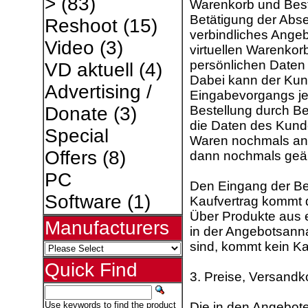
>
(83)
Warenkorb und Best
Betätigung der Abse
Reshoot
(15)
verbindliches Ange
Video
(3)
virtuellen Warenkor
persönlichen Daten
VD aktuell
(4)
Dabei kann der Kun
Advertising /
Eingabevorgangs je
Bestellung durch B
Donate
(3)
die Daten des Kunde
Special
Waren nochmals an
Offers
(8)
dann nochmals geänd
PC
Den Eingang der Bes
Software
(1)
Kaufvertrag kommt 
Über Produkte aus e
Manufacturers
in der Angebotsann
sind, kommt kein Ka
Quick Find
3. Preise, Versand
Die in den Angebot
Use keywords to find the product