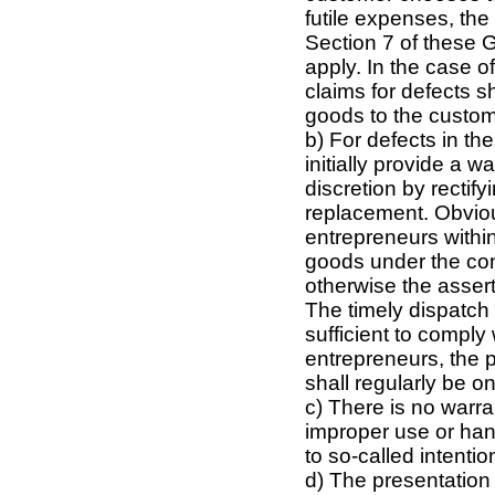
futile expenses, the l
Section 7 of these 
apply. In the case of
claims for defects sh
goods to the custom
b) For defects in th
initially provide a 
discretion by rectify
replacement. Obviou
entrepreneurs within
goods under the cont
otherwise the assert
The timely dispatch 
sufficient to comply 
entrepreneurs, the pe
shall regularly be o
c) There is no warr
improper use or hand
to so-called intentio
d) The presentation 