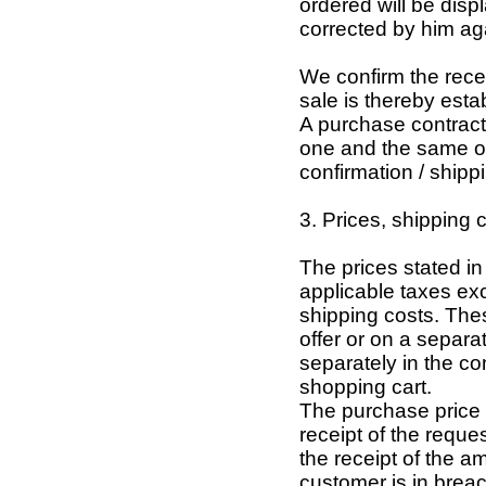
ordered will be dis
corrected by him ag
We confirm the recei
sale is thereby esta
A purchase contract 
one and the same ord
confirmation / shipp
3. Prices, shipping 
The prices stated in 
applicable taxes ex
shipping costs. The
offer or on a separ
separately in the con
shopping cart.
The purchase price i
receipt of the requ
the receipt of the a
customer is in breac