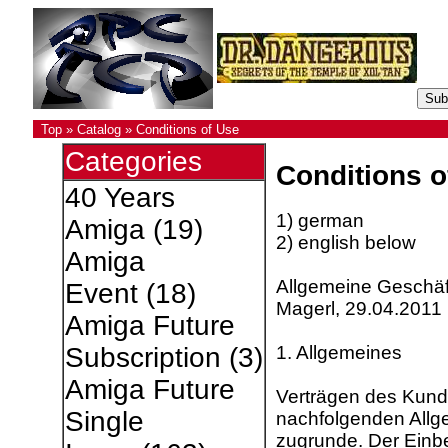
Top
»
Catalog
»
Conditions of Use
Categories
Conditions o
40 Years
1) german
Amiga
(19)
2) english below
Amiga
Allgemeine Geschä
Event
(18)
Magerl, 29.04.2011
Amiga Future
1. Allgemeines
Subscription
(3)
Amiga Future
Verträgen des Kunde
Single
nachfolgenden All
zugrunde. Der Einb