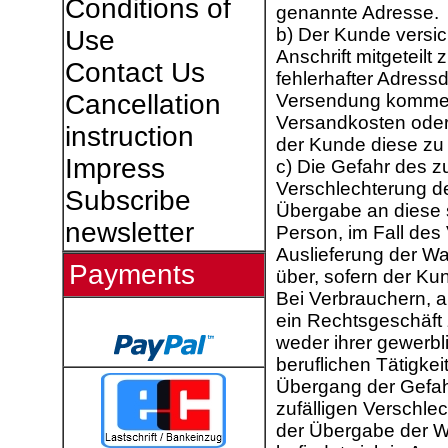
Conditions of
genannte Adresse.
b) Der Kunde versich
Use
Anschrift mitgeteilt
Contact Us
fehlerhafter Adress
Cancellation
Versendung kommen 
Versandkosten oder 
instruction
der Kunde diese zu 
Impress
c) Die Gefahr des z
Verschlechterung de
Subscribe
Übergabe an diese 
newsletter
Person, im Fall des
Auslieferung der Wa
Payments
über, sofern der Ku
Bei Verbrauchern, a
ein Rechtsgeschäft
weder ihrer gewerbl
beruflichen Tätigkei
Übergang der Gefah
zufälligen Verschle
der Übergabe der Wa