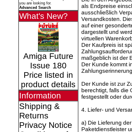
you are looking for.
als Endpreise einsch
Advanced Search
ausschließlich Ver
What's New?
Versandkosten. Die
auf einer gesonder
dargestellt und we
virtuellen Warenko
Der Kaufpreis ist s
Zahlungsaufforderu
Amiga Future
maßgeblich ist der 
Issue 180
Der Kunde kommt in
Zahlungserinnerung 
Price listed in
product details
Der Kunde ist zur 
berechtigt, falls di
Information
festgestellt oder du
Shipping &
4. Liefer- und Ver
Returns
a) Die Lieferung der
Privacy Notice
Paketdienstleister