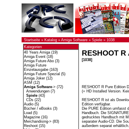
Startseite
»
Katalog
»
Amiga Software
»
Spiele
»
1038
Kategorien
RESHOOT R A
40 Years Amiga
(19)
Amiga Event
(18)
[1038]
Amiga Future Abo
(3)
Amiga Future
Einzelausgabe
(163)
Amiga Future Spezial
(5)
Amiga Joker
(12)
ASM
(12)
RESHOOT R Pure Editio
Amiga Software
->
(72)
(= HD Installed Version. Ke
Anwendungen
(7)
Spiele
(43)
RESHOOT R ist als Downloa
CDs
(22)
Edition verfügbar.
Audio
(5)
Die PURE Edition umfasst d
Bücher / eBooks
(3)
Handbuch. Die SIGNATURE E
Load
(5)
gedrucktes Handbuch mit Ma
Magazine
(16)
separater Audio-CD. Die S
Merchandising->
(83)
außerdem separat erhältlich
Reshoot
(15)