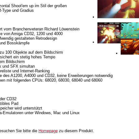
ontal Shoot'em up im Stil der großen
R-Type und Gradius
ert vom Branchenveteran Richard Löwenstein
nze von Amiga CD32, 1200 und 4000
fwendig gestalteten Retrodesign
n und Bosskämpfe
 zu 100 Objekte auf dem Bildschirm
 sichert ein stetig hohes Tempo
dem Bildschirm
k und SFX simultan
reliste und Internet-Ranking
are des A1200, A4000 und CD32, keine Erweiterungen notwendig
men mit folgenden CPUs: 68020, 68030, 68040 und 68060
oder CD32
tibles Pad
eicher wird unterstützt
iga-Emulatoren unter Windows, Mac und Linux
besuchen Sie bitte die
Homepage
zu diesem Produkt.