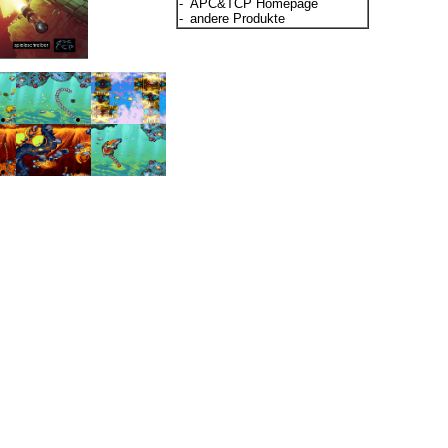
-
APC&TCP Homepage
-
andere Produkte