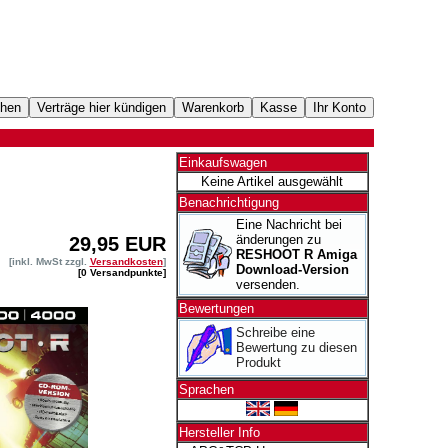
Einkaufswagen
Keine Artikel ausgewählt
Benachrichtigung
Eine Nachricht bei
änderungen zu
29,95 EUR
RESHOOT R Amiga
[inkl. MwSt zzgl.
Versandkosten
]
Download-Version
[0 Versandpunkte]
versenden.
Bewertungen
Schreibe eine
Bewertung zu diesen
Produkt
Sprachen
Hersteller Info