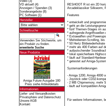
Video
(3)
RESHOOT R ist ein 2D horiz
VD aktuell
(4)
Arcadeklassiker Silkworm, 
Anzeigen / Spenden
(3)
Sonderangebote
(8)
Features
PC Software
(1)
Hersteller
* entwickelt und programmi
* geht an die Leistungsgre
* fünf Themen-Stages im au
Schnellsuche
* aufregende Angriffswelle
* Extrawaffen und Powerups
* Mehrebenen-Scrolling, bis
Verwenden Sie Stichworte, um
* 50 Hertz Bildwiederholrate
ein Produkt zu finden.
* mehr als 400 Farben auf 
erweiterte Suche
* aufputschender Soundtrac
Neue Produkte
* lokal speicherbare Highsco
* läuft auf Standard-Hardw
* getestet auf Amiga-Syste
Systemanforderungen
- Amiga 1200, Amiga 4000 
- Joystick oder CD32-kompa
Amiga Future Ausgabe 180
- 2 MB Chipmemory, mehr Sp
Preis siehe Artikeldetails
- läuft auf kompatiblen Am
Informationen
Liefer- und Versandkosten
Privatsphäre und Datenschutz
Für weitere Informationen, 
Unsere AGB
Kontakt