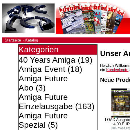
Startseite
»
Katalog
Kategorien
Unser A
40 Years Amiga
(19)
Herzlich Willko
Amiga Event
(18)
ein
Kundenkonto
Amiga Future
Neue Prod
Abo
(3)
Amiga Future
Einzelausgabe
(163)
Amiga Future
LOAD Ausgabe
Spezial
(5)
4,00 EUR
[inkl. MwSt zzg