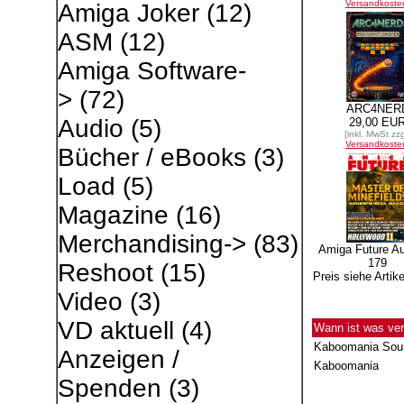
Versandkoste
Amiga Joker
(12)
ASM
(12)
Amiga Software-
>
(72)
ARC4NER
Audio
(5)
29,00 EU
[inkl. MwSt zzg
Versandkoste
Bücher / eBooks
(3)
Load
(5)
Magazine
(16)
Merchandising->
(83)
Amiga Future A
179
Reshoot
(15)
Preis siehe Artike
Video
(3)
VD aktuell
(4)
Wann ist was ver
Kaboomania Sou
Anzeigen /
Kaboomania
Spenden
(3)