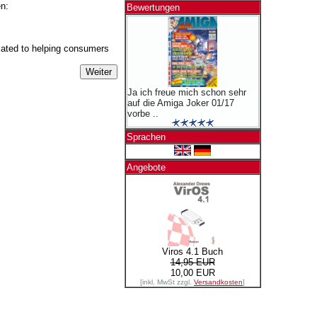
en:
Bewertungen
ated to helping consumers
Ja ich freue mich schon sehr
auf die Amiga Joker 01/17
vorbe ..
Sprachen
Angebote
Viros 4.1 Buch
14,95 EUR
10,00 EUR
[inkl. MwSt zzgl.
Versandkosten
]