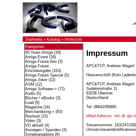
Startseite
»
Katalog
»
Imressum
Kategorien
Impressum
40 Years Amiga
(19)
Amiga Event
(18)
Amiga Future Abo
(3)
APC&TCP, Andreas Magerl
Amiga Future
Einzelausgabe
(163)
Hausanschrift (Kein Ladenlok
Amiga Future Spezial
(5)
Amiga Joker
(12)
APC&TCP, Andreas Magerl
ASM
(12)
Sudetenstraße 11
Amiga Software->
(72)
83236 Übersee
Audio
(5)
Deutschland
Bücher / eBooks
(3)
Load
(5)
Tel: 08642/89995
Magazine
(16)
Merchandising->
(83)
eMail-Adresse: info @ apc-t
Reshoot
(15)
Video
(3)
Steuernummer: 163/247/20
VD aktuell
(4)
Umsatzsteueridentifikatio
Anzeigen / Spenden
(3)
Sonderangebote
(8)