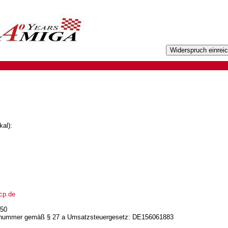
al):
cp.de
050
nsnummer gemäß § 27 a Umsatzsteuergesetz: DE156061883