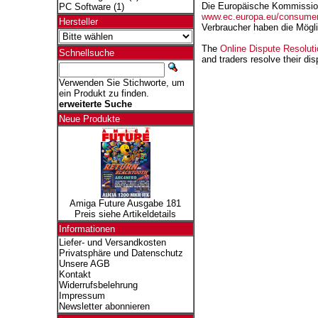
Die Europäische Kommission s
PC Software
(1)
www.ec.europa.eu/consumer
Hersteller
Verbraucher haben die Möglic
The
Online Dispute Resoluti
Schnellsuche
and traders resolve their dis
Verwenden Sie Stichworte, um
ein Produkt zu finden.
erweiterte Suche
Neue Produkte
Amiga Future Ausgabe 181
Preis siehe Artikeldetails
Informationen
Liefer- und Versandkosten
Privatsphäre und Datenschutz
Unsere AGB
Kontakt
Widerrufsbelehrung
Impressum
Newsletter abonnieren