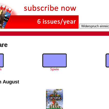
are
n
Spiele
m August