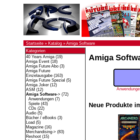
Startseite
»
Katalog
»
Amiga Software
Kategorien
Amiga Softw
40 Years Amiga
(19)
Amiga Event
(18)
Amiga Future Abo
(3)
Amiga Future
Einzelausgabe
(163)
Amiga Future Spezial
(5)
Amiga Joker
(12)
Anwendunge
ASM
(12)
Amiga Software
->
(72)
Anwendungen
(7)
Spiele
(43)
Neue Produkte i
CDs
(22)
Audio
(5)
Bücher / eBooks
(3)
Load
(5)
Magazine
(16)
Merchandising->
(83)
Reshoot
(15)