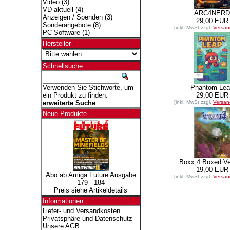
Video
(3)
VD aktuell
(4)
ARC4NERD
Anzeigen / Spenden
(3)
29,00 EUR
Sonderangebote
(8)
[inkl. MwSt zzgl.
Versan
PC Software
(1)
Hersteller
Schnellsuche
Verwenden Sie Stichworte, um
Phantom Lea
ein Produkt zu finden.
29,00 EUR
erweiterte Suche
[inkl. MwSt zzgl.
Versan
Neue Produkte
Boxx 4 Boxed Ve
19,00 EUR
Abo ab Amiga Future Ausgabe
[inkl. MwSt zzgl.
Versan
179 - 184
Preis siehe Artikeldetails
Informationen
Liefer- und Versandkosten
Privatsphäre und Datenschutz
Unsere AGB