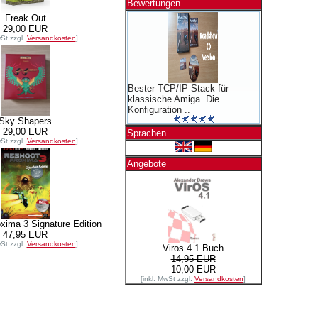
Bewertungen
Freak Out
29,00 EUR
wSt zzgl.
Versandkosten
]
Bester TCP/IP Stack für
klassische Amiga. Die
Konfiguration ..
Sky Shapers
29,00 EUR
Sprachen
wSt zzgl.
Versandkosten
]
Angebote
xima 3 Signature Edition
47,95 EUR
wSt zzgl.
Versandkosten
]
Viros 4.1 Buch
14,95 EUR
10,00 EUR
[inkl. MwSt zzgl.
Versandkosten
]