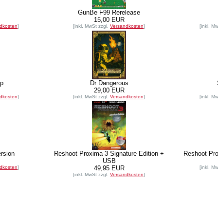
GunBe F99 Rerelease
15,00 EUR
dkosten
]
[inkl. MwSt zzgl.
Versandkosten
]
[inkl. M
p
Dr Dangerous
29,00 EUR
dkosten
]
[inkl. MwSt zzgl.
Versandkosten
]
[inkl. M
rsion
Reshoot Proxima 3 Signature Edition +
Reshoot Pro
USB
dkosten
]
49,95 EUR
[inkl. M
[inkl. MwSt zzgl.
Versandkosten
]