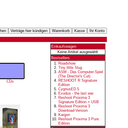
Einkaufswagen
Keine Artikel ausgewählt
Bestsellers
Roadshow
Tiny little Slug
ASM - Das Computer-Spiel
(The Director's Cut)
RESHOOT R Signature
CDs
Edition
CygnusED 5
Exodus - the last war
Reshoot Proxima 3
Signature Edition + USB
Reshoot Proxima 3
Download-Version
Kargon
Reshoot Proxima 3 Pure
Edition