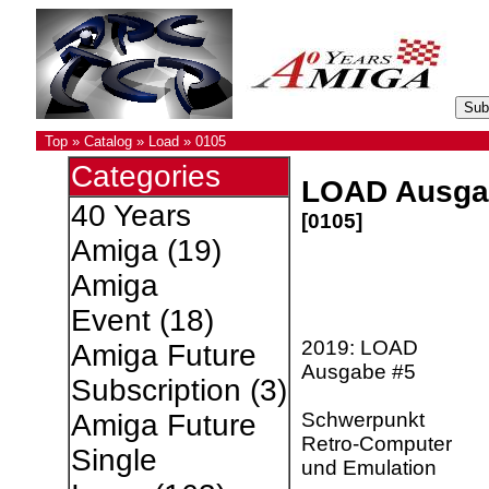
Top
»
Catalog
»
Load
»
0105
Categories
LOAD Ausga
40 Years
[0105]
Amiga
(19)
Amiga
Event
(18)
2019: LOAD
Amiga Future
Ausgabe #5
Subscription
(3)
Schwerpunkt
Amiga Future
Retro-Computer
Single
und Emulation