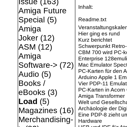
Issue
(163)
Inhalt:
Amiga Future
Special
(5)
Readme.txt
Veranstaltungskale
Amiga
Hier ging es rund
Joker
(12)
Kurz berichtet
ASM
(12)
Schwerpunkt Retro
CBM 700 wird PC­-k
Amiga
Enterprise 128emul
Software->
(72)
Mac Emulator Spec
PC­-Karten für den A
Audio
(5)
Arduino Apple 1 Em
Books /
Vier PDP­-11 Emula
PC-Karten in Acorn
eBooks
(3)
Amiga Transformer
Load
(5)
Welt und Gesellscha
Archäologie der Digi
Magazines
(16)
Eine PDP­-8 zieht u
Merchandising-
Hardware