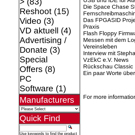
USB und IDE für Ata
>
(83)
Die Space Chase S
Reshoot
(15)
Fernschreibmaschi
Video
(3)
Das FPGASID Proje
Praxis
VD aktuell
(4)
Flash Floppy­ Firmw
Advertising /
Messen mit dem Log
Vereinsleben
Donate
(3)
Interview mit Steph
Special
VzEkC e.V. News
Rückschau Classic
Offers
(8)
Ein paar Worte übe
PC
Software
(1)
For more information
Manufacturers
Quick Find
Use keywords to find the product