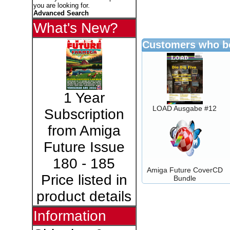
you are looking for.
Advanced Search
What's New?
Customers who bo
1 Year
LOAD Ausgabe #12
Subscription
from Amiga
Future Issue
180 - 185
Amiga Future CoverCD
Price listed in
Bundle
product details
Information