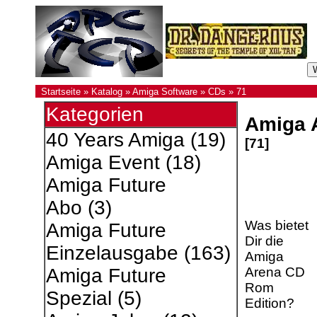
Startseite
»
Katalog
»
Amiga Software
»
CDs
»
71
Kategorien
Amiga 
40 Years Amiga
(19)
[71]
Amiga Event
(18)
Amiga Future
Abo
(3)
Was bietet
Amiga Future
Dir die
Einzelausgabe
(163)
Amiga
Arena CD
Amiga Future
Rom
Spezial
(5)
Edition?