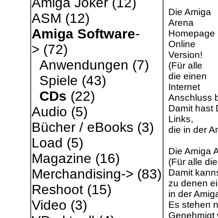
Amiga Joker
(12)
Die Amiga
ASM
(12)
Arena
Amiga Software
-
Homepage
Online
>
(72)
Version!
Anwendungen
(7)
(Für alle
die einen
Spiele
(43)
Internet
CDs
(22)
Anschluss b
Damit hast D
Audio
(5)
Links,
Bücher / eBooks
(3)
die in der A
Load
(5)
Die Amiga A
Magazine
(16)
(Für alle di
Merchandising->
(83)
Damit kanns
zu denen ei
Reshoot
(15)
in der Amig
Video
(3)
Es stehen n
Genehmigt w