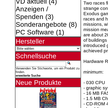
VD aktuell
(4)
Two races fi
Anzeigen /
strange conq
Exodus game
Spenden
(3)
races and h
Sonderangebote
(8)
missions, w
mission mea
PC Software
(1)
are about 2
of buildings
Hersteller
introduced 
achieved pr
Schnellsuche
Hardware R
Verwenden Sie Stichworte, um ein Produkt zu
minimum:
finden.
erweiterte Suche
Neue Produkte
- 030 CPU
- graphic s
- 16 MB FAS
- 1.5 MB C
- CD-ROM 