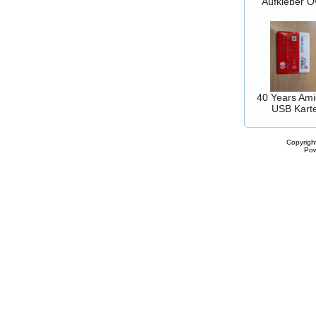
Aufkleber O
40 Years Ami
USB Kart
Copyrigh
Po