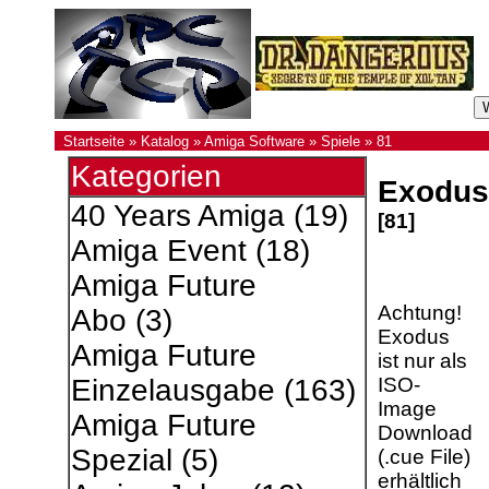
Startseite
»
Katalog
»
Amiga Software
»
Spiele
»
81
Kategorien
Exodus 
40 Years Amiga
(19)
[81]
Amiga Event
(18)
Amiga Future
Achtung!
Abo
(3)
Exodus
Amiga Future
ist nur als
ISO-
Einzelausgabe
(163)
Image
Amiga Future
Download
Spezial
(5)
(.cue File)
erhältlich