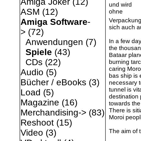
Amiga Joker
(12)
und wird
ASM
(12)
ohne
Verpackung
Amiga Software
-
sich auch a
>
(72)
Anwendungen
(7)
In a few day
the thousand
Spiele
(43)
Bataar plane
CDs
(22)
burning tar
caring Moro
Audio
(5)
bas ship is
Bücher / eBooks
(3)
necessary t
tunnel is vi
Load
(5)
destination 
Magazine
(16)
towards the
There is sit
Merchandising->
(83)
Moroi peopl
Reshoot
(15)
The aim of 
Video
(3)