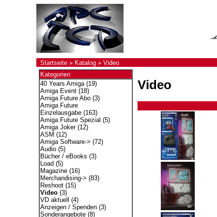
Startseite
»
Katalog
»
Video
Kategorien
Video
40 Years Amiga
(19)
Amiga Event
(18)
Amiga Future Abo
(3)
Amiga Future
Einzelausgabe
(163)
Amiga Future Spezial
(5)
Amiga Joker
(12)
ASM
(12)
Amiga Software->
(72)
Audio
(5)
Bücher / eBooks
(3)
Load
(5)
Magazine
(16)
Merchandising->
(83)
Reshoot
(15)
Video
(3)
VD aktuell
(4)
Anzeigen / Spenden
(3)
Sonderangebote
(8)