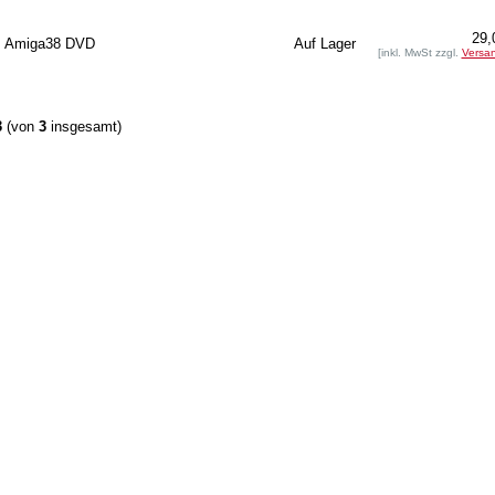
29,
Amiga38 DVD
Auf Lager
[inkl. MwSt zzgl.
Versa
3
(von
3
insgesamt)