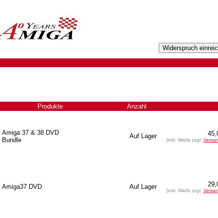
Produkte
Anzahl
+
Amiga 37 & 38 DVD
45,
Auf Lager
Bundle
[inkl. MwSt zzgl.
Versa
29,
Amiga37 DVD
Auf Lager
[inkl. MwSt zzgl.
Versa