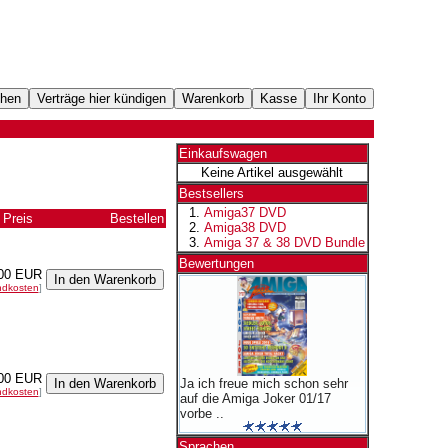
Einkaufswagen
Keine Artikel ausgewählt
Bestsellers
Amiga37 DVD
Preis
Bestellen
Amiga38 DVD
Amiga 37 & 38 DVD Bundle
Bewertungen
00 EUR
ndkosten
]
00 EUR
Ja ich freue mich schon sehr
ndkosten
]
auf die Amiga Joker 01/17
vorbe ..
Sprachen