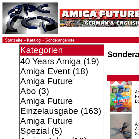
Startseite
»
Katalog
»
Sonderangebote
Kategorien
Sondera
40 Years Amiga
(19)
Amiga Event
(18)
Amiga Future
Abo
(3)
A
Ex
Amiga Future
Bo
Einzelausgabe
(163)
Amiga Future
Am
Spezial
(5)
Al
S