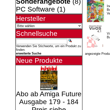
Sonderangebote
(8)
I
PC Software
(1)
B
Ve
Hersteller
Schnellsuche
Vi
B
Verwenden Sie Stichworte, um ein Produkt zu
finden.
erweiterte Suche
angezeigte Produ
Neue Produkte
Abo ab Amiga Future
Ausgabe 179 - 184
Preis siehe