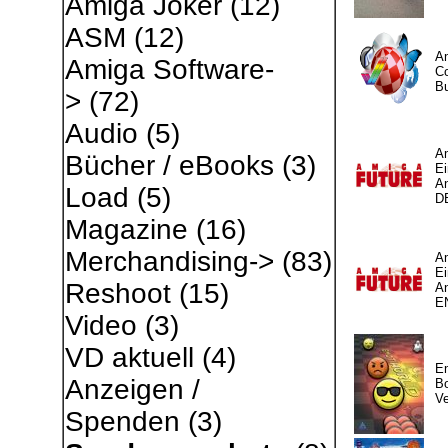
Amiga Joker
(12)
ASM
(12)
Am
Amiga Software-
C
Bu
>
(72)
Audio
(5)
Am
Bücher / eBooks
(3)
Ei
A
Load
(5)
D
Magazine
(16)
Merchandising->
(83)
Am
Ei
Reshoot
(15)
A
E
Video
(3)
VD aktuell
(4)
Em
Anzeigen /
B
Ve
Spenden
(3)