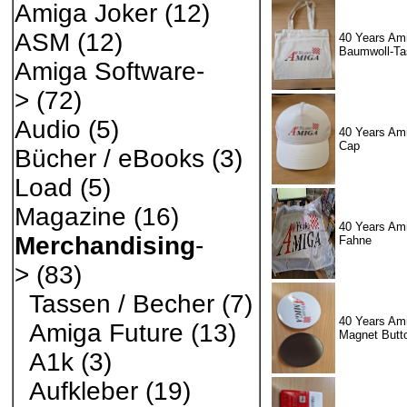
Amiga Joker
(12)
ASM
(12)
40 Years Ami
Baumwoll-Ta
Amiga Software-
>
(72)
Audio
(5)
40 Years Ami
Cap
Bücher / eBooks
(3)
Load
(5)
Magazine
(16)
40 Years Ami
Merchandising
-
Fahne
>
(83)
Tassen / Becher
(7)
40 Years Ami
Amiga Future
(13)
Magnet Butt
A1k
(3)
Aufkleber
(19)