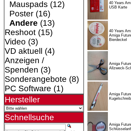
Mauspads
(12)
40 Years Ami
USB Karte
Poster
(16)
Andere
(13)
Reshoot
(15)
40 Years Ami
Amiga Future
Video
(3)
Bierdeckel
VD aktuell
(4)
Anzeigen /
Amiga Futur
Spenden
(3)
Allzweck-Sc
Sonderangebote
(8)
PC Software
(1)
Amiga Futur
Hersteller
Kugelschreib
Schnellsuche
Amiga Futur
Schlüsselan