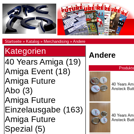
Startseite
»
Katalog
»
Merchandising
»
Andere
Kategorien
Andere
40 Years Amiga
(19)
Produkt
Amiga Event
(18)
Amiga Future
40 Years Ami
Abo
(3)
Ansteck But
Amiga Future
Einzelausgabe
(163)
40 Years Ami
Amiga Future
Ansteck But
Spezial
(5)