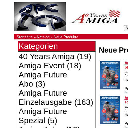
Startseite
»
Katalog
»
Neue Produkte
Kategorien
Neue Pr
40 Years Amiga
(19)
A
Amiga Event
(18)
b
a
Amiga Future
J
He
Abo
(3)
P
Amiga Future
[i
A
Einzelausgabe
(163)
s
a
Amiga Future
J
He
Spezial
(5)
P
[i