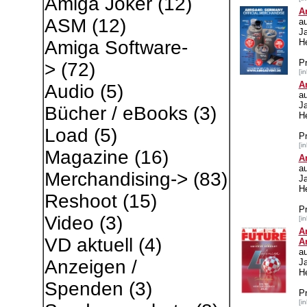
Amiga Joker
(12)
A
ASM
(12)
a
J
He
Amiga Software-
P
>
(72)
[i
A
Audio
(5)
a
J
Bücher / eBooks
(3)
He
Load
(5)
P
[i
Magazine
(16)
A
a
Merchandising->
(83)
J
He
Reshoot
(15)
P
Video
(3)
[i
A
VD aktuell
(4)
A
a
Anzeigen /
J
H
Spenden
(3)
P
[i