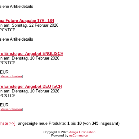
siehe Artikeldetails
a Future Ausgabe 179 - 184
 am: Sonntag, 22 Februar 2026
 APC&TCP
siehe Artikeldetails
re Einsteiger Angebot ENGLISCH
 am: Dienstag, 10 Februar 2026
 APC&TCP
0 EUR
.
Versandkosten
]
re Einsteiger Angebot DEUTSCH
 am: Dienstag, 10 Februar 2026
 APC&TCP
0 EUR
.
Versandkosten
]
chste >>]
angezeigte neue Produkte:
1
bis
10
(von
345
insgesamt)
Copyright © 2026
Amiga Onlineshop
Powered by
osCommerce