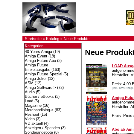
Startseite
»
Katalog
»
Neue Produkte
Kategorien
Neue Produk
40 Years Amiga
(19)
Amiga Event
(18)
Amiga Future Abo
(3)
Amiga Future
LOAD Ausga
Einzelausgabe
(163)
aufgenommen
Amiga Future Spezial
(5)
Hersteller: 
Amiga Joker
(12)
ASM
(12)
Preis: 4,00
Amiga Software->
(72)
[inkl. MwSt zzgl
Audio
(5)
Bücher / eBooks
(3)
Amiga Futu
Load
(5)
aufgenommen
Magazine
(16)
Hersteller:
Merchandising->
(83)
Reshoot
(15)
Preis: Preis 
Video
(3)
VD aktuell
(4)
Anzeigen / Spenden
(3)
Abo ab Amig
Sonderangebote
(8)
aufgenommen