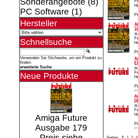
Sonderangebote
(8)
F
H
PC Software
(1)
Pr
Hersteller
A
1
a
F
Schnellsuche
H
Pr
Verwenden Sie Stichworte, um ein Produkt zu
A
finden.
E
erweiterte Suche
a
F
Neue Produkte
H
P
[i
A
D
a
F
H
Amiga Future
P
Ausgabe 179
[i
Preis siehe
Seiten:
1
2
3
4