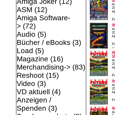
Amiga Joker
(12)
1
a
ASM
(12)
2
H
Amiga Software-
Pr
>
(72)
A
a
Audio
(5)
2
H
Bücher / eBooks
(3)
P
[i
Load
(5)
A
1
Magazine
(16)
au
2
Merchandising->
(83)
H
Reshoot
(15)
Pr
A
Video
(3)
au
2
VD aktuell
(4)
H
Anzeigen /
Pr
Spenden
(3)
A
a