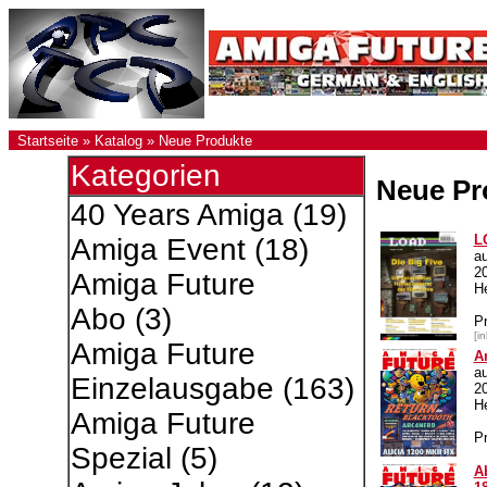
Startseite
»
Katalog
»
Neue Produkte
Kategorien
Neue Pr
40 Years Amiga
(19)
L
Amiga Event
(18)
a
2
Amiga Future
He
Abo
(3)
P
[i
Amiga Future
A
a
Einzelausgabe
(163)
2
H
Amiga Future
Pr
Spezial
(5)
A