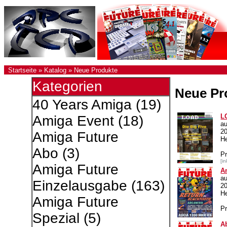
Startseite
»
Katalog
»
Neue Produkte
Kategorien
Neue Pr
40 Years Amiga
(19)
L
Amiga Event
(18)
a
2
Amiga Future
He
Abo
(3)
P
[i
Amiga Future
A
a
Einzelausgabe
(163)
2
H
Amiga Future
Pr
Spezial
(5)
A