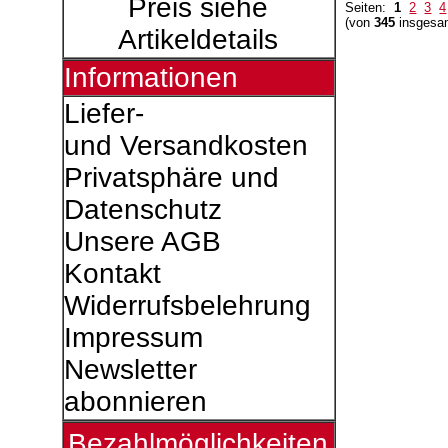
Preis siehe
Seiten:
1
2
3
4
(von
345
insgesa
Artikeldetails
Informationen
Liefer-
und Versandkosten
Privatsphäre und
Datenschutz
Unsere AGB
Kontakt
Widerrufsbelehrung
Impressum
Newsletter
abonnieren
Bezahlmöglichkeiten