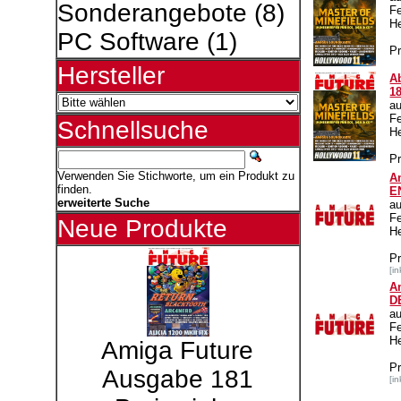
Sonderangebote
(8)
F
H
PC Software
(1)
Pr
Hersteller
A
1
a
F
Schnellsuche
H
Pr
Verwenden Sie Stichworte, um ein Produkt zu
A
finden.
E
erweiterte Suche
a
F
Neue Produkte
H
P
[i
A
D
a
F
H
Amiga Future
P
Ausgabe 181
[i