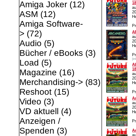
Amiga Joker
(12)
1
a
ASM
(12)
2
H
Amiga Software-
Pr
>
(72)
A
a
Audio
(5)
2
H
Bücher / eBooks
(3)
P
[i
Load
(5)
A
1
Magazine
(16)
au
2
Merchandising->
(83)
H
Reshoot
(15)
Pr
A
Video
(3)
au
2
VD aktuell
(4)
H
Anzeigen /
Pr
Spenden
(3)
A
a