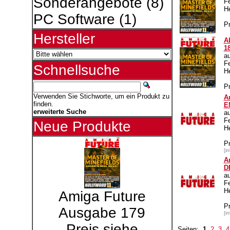
Sonderangebote
(8)
F
H
PC Software
(1)
Pr
Hersteller
A
1
a
F
Schnellsuche
H
Pr
Verwenden Sie Stichworte, um ein Produkt zu
A
finden.
E
erweiterte Suche
a
F
Neue Produkte
H
P
[i
A
D
a
F
H
Amiga Future
P
Ausgabe 179
[i
Preis siehe
Seiten:
1
2
3
4