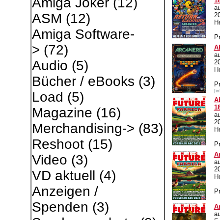
Amiga Joker
(12)
1
a
ASM
(12)
2
H
Amiga Software-
Pr
>
(72)
A
a
Audio
(5)
2
H
Bücher / eBooks
(3)
P
[i
Load
(5)
A
1
Magazine
(16)
au
2
Merchandising->
(83)
H
Reshoot
(15)
Pr
A
Video
(3)
au
2
VD aktuell
(4)
H
Anzeigen /
Pr
Spenden
(3)
A
a