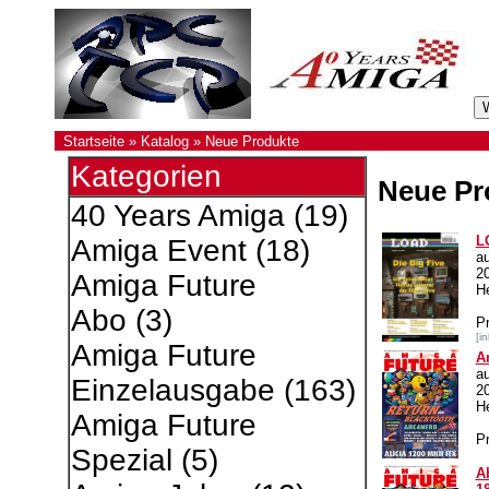
Startseite
»
Katalog
»
Neue Produkte
Kategorien
Neue Pr
40 Years Amiga
(19)
L
Amiga Event
(18)
a
2
Amiga Future
He
Abo
(3)
P
[i
Amiga Future
A
a
Einzelausgabe
(163)
2
H
Amiga Future
Pr
Spezial
(5)
A