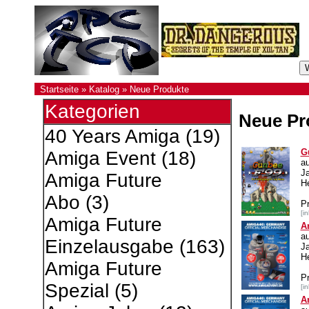
Startseite
»
Katalog
»
Neue Produkte
Kategorien
Neue Pr
40 Years Amiga
(19)
G
Amiga Event
(18)
a
J
Amiga Future
H
Abo
(3)
P
[i
Amiga Future
A
a
Einzelausgabe
(163)
J
He
Amiga Future
P
Spezial
(5)
[i
A