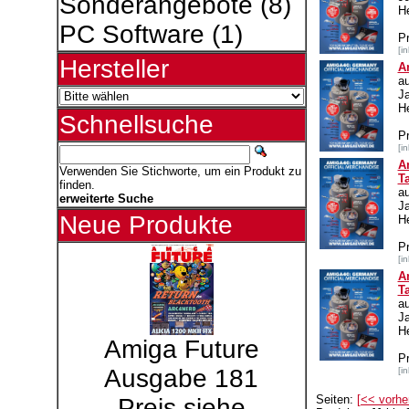
Sonderangebote
(8)
He
PC Software
(1)
P
[i
Hersteller
A
a
J
He
Schnellsuche
P
[i
A
Verwenden Sie Stichworte, um ein Produkt zu
T
finden.
a
erweiterte Suche
J
Neue Produkte
He
P
[i
A
T
a
J
He
Amiga Future
P
Ausgabe 181
[i
Seiten:
[<< vorhe
Preis siehe