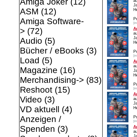
Amiga Joker
(12)
a
J
ASM
(12)
He
P
Amiga Software-
[i
A
>
(72)
a
J
Audio
(5)
He
Bücher / eBooks
(3)
P
[i
Load
(5)
A
a
Magazine
(16)
J
He
Merchandising->
(83)
P
Reshoot
(15)
[i
A
Video
(3)
a
J
VD aktuell
(4)
He
Anzeigen /
P
[i
Spenden
(3)
A
a
J