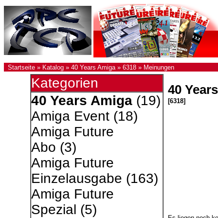
Startseite
»
Katalog
»
40 Years Amiga
»
6318
»
Meinungen
Kategorien
40 Year
40 Years Amiga
(19)
[6318]
Amiga Event
(18)
Amiga Future
Abo
(3)
Amiga Future
Einzelausgabe
(163)
Amiga Future
Spezial
(5)
Es liegen noch k