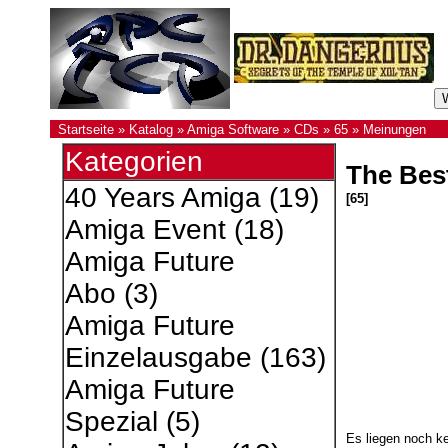
Startseite
»
Katalog
»
Amiga Software
»
CDs
»
65
»
Meinungen
Kategorien
The Best
40 Years Amiga
(19)
[65]
Amiga Event
(18)
Amiga Future
Abo
(3)
Amiga Future
Einzelausgabe
(163)
Amiga Future
Spezial
(5)
Es liegen noch k