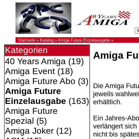
Startseite
»
Katalog
»
Amiga Future Einzelausgabe
»
Kategorien
Amiga Fu
40 Years Amiga
(19)
Amiga Event
(18)
Amiga Future Abo
(3)
Die Amiga Futur
Amiga Future
jeweils wahlwe
Einzelausgabe
(163)
erhältlich.
Amiga Future
Ein Jahres-Ab
Spezial
(5)
verlängert sic
Amiga Joker
(12)
nicht bis späte