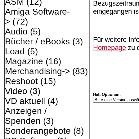
ASM
(12)
Bezugszeitraum
Amiga Software-
eingegangen is
>
(72)
Audio
(5)
Für weitere Inf
Bücher / eBooks
(3)
Homepage
zu 
Load
(5)
Magazine
(16)
Merchandising->
(83)
Reshoot
(15)
Video
(3)
Heft-Optionen:
VD aktuell
(4)
Anzeigen /
Spenden
(3)
Sonderangebote
(8)