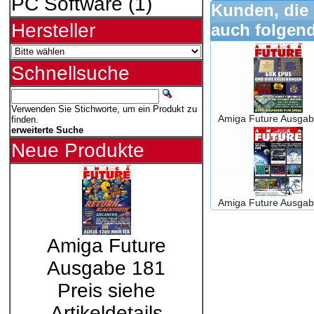
PC Software
(1)
Kunden, die 
Hersteller
auch folgend
Schnellsuche
Verwenden Sie Stichworte, um ein Produkt zu
Amiga Future Ausgab
finden.
erweiterte Suche
Neue Produkte
Amiga Future Ausgab
Amiga Future
Ausgabe 181
Preis siehe
Artikeldetails