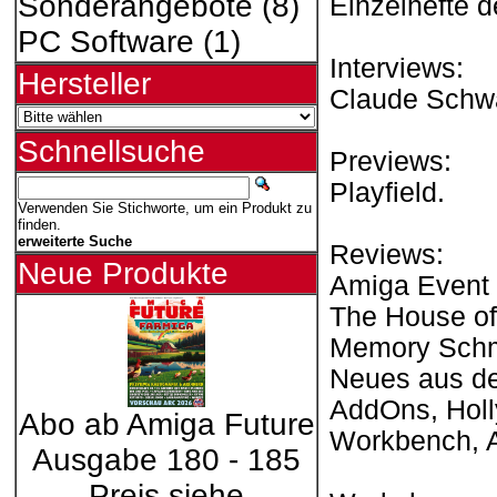
Sonderangebote
(8)
Einzelhefte 
PC Software
(1)
Interviews:
Hersteller
Claude Schw
Schnellsuche
Previews:
Playfield.
Verwenden Sie Stichworte, um ein Produkt zu
finden.
erweiterte Suche
Reviews:
Neue Produkte
Amiga Event D
The House of 
Memory Schme
Neues aus de
AddOns, Holl
Abo ab Amiga Future
Workbench, 
Ausgabe 180 - 185
Preis siehe