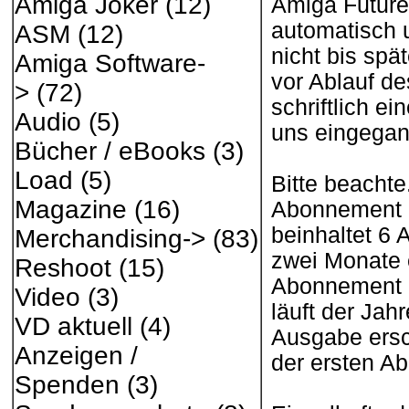
Amiga Joker
(12)
Amiga Future 
automatisch 
ASM
(12)
nicht bis sp
Amiga Software-
vor Ablauf d
>
(72)
schriftlich e
Audio
(5)
uns eingegan
Bücher / eBooks
(3)
Load
(5)
Bitte beachte
Magazine
(16)
Abonnement 
beinhaltet 6 
Merchandising->
(83)
zwei Monate 
Reshoot
(15)
Abonnement be
Video
(3)
läuft der Ja
VD aktuell
(4)
Ausgabe ersc
Anzeigen /
der ersten A
Spenden
(3)