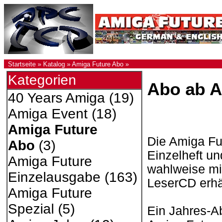
Startseite
»
Katalog
»
Amiga Future Abo
»
Kategorien
Abo ab A
40 Years Amiga
(19)
Amiga Event
(18)
Amiga Future
Die Amiga Fut
Abo
(3)
Einzelheft un
Amiga Future
wahlweise mi
Einzelausgabe
(163)
LeserCD erhäl
Amiga Future
Spezial
(5)
Ein Jahres-A