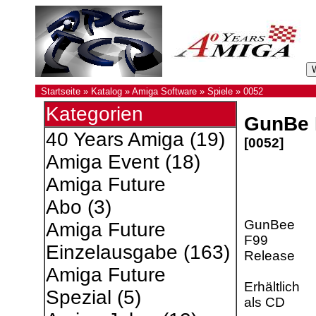
Startseite
»
Katalog
»
Amiga Software
»
Spiele
»
0052
Kategorien
GunBe 
40 Years Amiga
(19)
[0052]
Amiga Event
(18)
Amiga Future
Abo
(3)
GunBee
Amiga Future
F99
Einzelausgabe
(163)
Release
Amiga Future
Erhältlich
Spezial
(5)
als CD