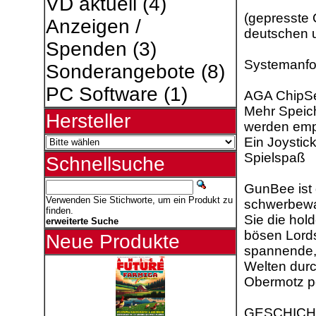
VD aktuell
(4)
(gepresste 
Anzeigen /
deutschen u
Spenden
(3)
Systemanfo
Sonderangebote
(8)
PC Software
(1)
AGA ChipSe
Mehr Speich
Hersteller
werden emp
Ein Joystick
Spielspaß
Schnellsuche
GunBee ist 
Verwenden Sie Stichworte, um ein Produkt zu
schwerbewaf
finden.
Sie die hol
erweiterte Suche
bösen Lord
Neue Produkte
spannende, 
Welten durc
Obermotz pe
GESCHICH