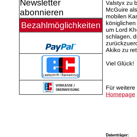
Newsletter
Valstyx zu b
McGuire als
abonnieren
mobilen Ka
königlichen
Bezahlmöglichkeiten
um Lord Kh
schlagen, d
zurückzuero
Akiko zu ret
Viel Glück!
Für weitere
Homepage
Datenträger: