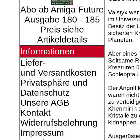
Abo ab Amiga Future
Valstyx war 
Ausgabe 180 - 185
im Universu
Besitz der L
Preis siehe
sicherten K
Artikeldetails
Planeten.
Informationen
Aber eines 
Seltsame Ro
Liefer-
Kreaturen ü
und Versandkosten
Schlepptau
Privatsphäre und
Der Angriff
Datenschutz
waren nicht
Unsere AGB
zu verteidi
Khenmir in 
Kontakt
Kristalle zu
Widerrufsbelehrung
kidnappen.
Impressum
Ausgerüstet