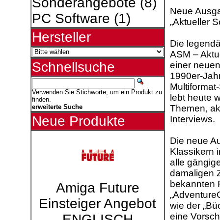
Sonderangebote
(8)
Neue Ausgab
PC Software
(1)
„Aktueller S
Hersteller
Die legendä
ASM – Aktue
Schnellsuche
einer neue
1990er-Jahr
Multiformat-
Verwenden Sie Stichworte, um ein Produkt zu
lebt heute 
finden.
Themen, akt
erweiterte Suche
Neue Produkte
Interviews.
Die neue A
Klassikern i
alle gängig
damaligen Ze
bekannten 
Amiga Future
„AdventureC
Einsteiger Angebot
wie der „Bü
eine Vorsch
ENGLISCH