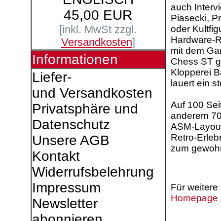
auch Interv
45,00 EUR
Piasecki, P
[inkl. MwSt zzgl.
oder Kultfi
Hardware-Re
Versandkosten
]
mit dem Gam
Informationen
Chess ST g
Klopperei B
Liefer-
lauert ein s
und Versandkosten
Auf 100 Sei
Privatsphäre und
anderem 70 
Datenschutz
ASM-Layout.
Retro-Erleb
Unsere AGB
zum gewohnt
Kontakt
Widerrufsbelehrung
Impressum
Für weitere
Homepage
Newsletter
abonnieren