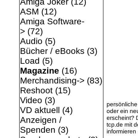
Amiga Joker
(12)
ASM
(12)
Amiga Software-
>
(72)
Audio
(5)
Bücher / eBooks
(3)
Load
(5)
Magazine
(16)
Merchandising->
(83)
Reshoot
(15)
Video
(3)
persönliche
VD aktuell
(4)
oder ein ne
erscheint? 
Anzeigen /
tcp.de mit 
Spenden
(3)
informieren