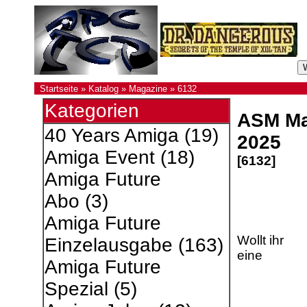
Startseite
»
Katalog
»
Magazine
»
6132
Kategorien
ASM Ma
40 Years Amiga
(19)
2025
Amiga Event
(18)
[6132]
Amiga Future
Abo
(3)
Amiga Future
Wollt ihr
Einzelausgabe
(163)
eine
Amiga Future
Spezial
(5)