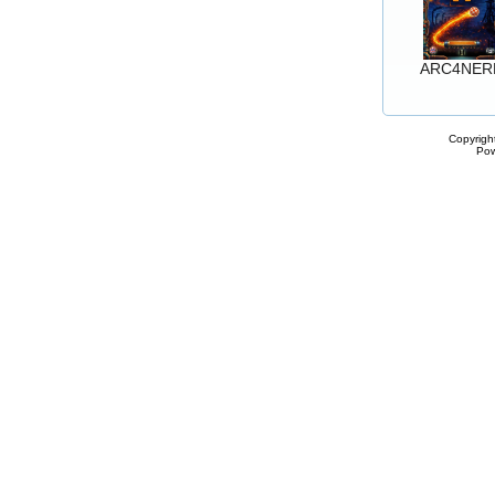
ARC4NER
Copyrigh
Po