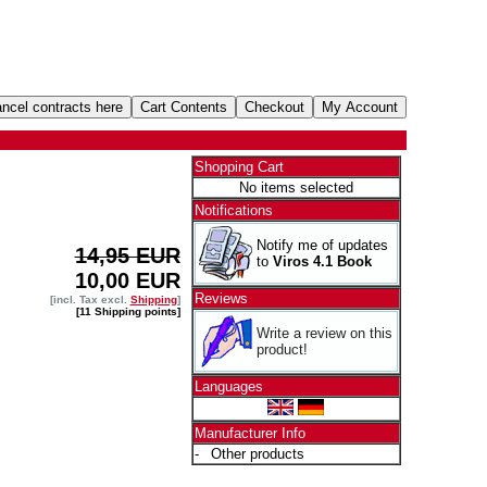
Shopping Cart
No items selected
Notifications
Notify me of updates
14,95 EUR
to
Viros 4.1 Book
10,00 EUR
Reviews
[incl. Tax excl.
Shipping
]
[11 Shipping points]
Write a review on this
product!
Languages
Manufacturer Info
-
Other products