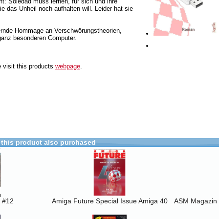
cht: Soledad muss lernen, für sich und ihre
 das Unheil noch aufhalten will. Leider hat sie
kernde Hommage an Verschwörungstheorien,
anz besonderen Computer.
 visit this products
webpage
.
this product also purchased
 #12
Amiga Future Special Issue Amiga 40
ASM Magazin 