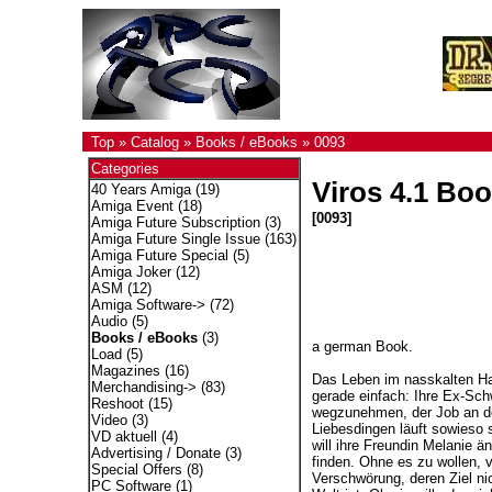
Top
»
Catalog
»
Books / eBooks
»
0093
Categories
Viros 4.1 Bo
40 Years Amiga
(19)
Amiga Event
(18)
[0093]
Amiga Future Subscription
(3)
Amiga Future Single Issue
(163)
Amiga Future Special
(5)
Amiga Joker
(12)
ASM
(12)
Amiga Software->
(72)
Audio
(5)
Books / eBooks
(3)
a german Book.
Load
(5)
Magazines
(16)
Das Leben im nasskalten Ham
Merchandising->
(83)
gerade einfach: Ihre Ex-Schw
Reshoot
(15)
wegzunehmen, der Job an der 
Video
(3)
Liebesdingen läuft sowieso 
VD aktuell
(4)
will ihre Freundin Melanie 
Advertising / Donate
(3)
finden. Ohne es zu wollen, v
Special Offers
(8)
Verschwörung, deren Ziel nic
PC Software
(1)