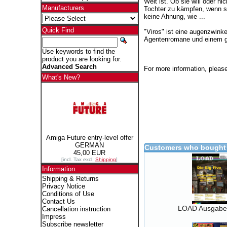
Welt ist. Ob sie will oder ni
Manufacturers
Tochter zu kämpfen, wenn sie
keine Ahnung, wie ...
Quick Find
"Viros" ist eine augenzwin
Agentenromane und einem g
Use keywords to find the
product you are looking for.
Advanced Search
For more information, please
What's New?
Amiga Future entry-level offer
GERMAN
Customers who bought 
45,00 EUR
[incl. Tax excl.
Shipping
]
Information
Shipping & Returns
Privacy Notice
Conditions of Use
Contact Us
LOAD Ausgabe
Cancellation instruction
Impress
Subscribe newsletter