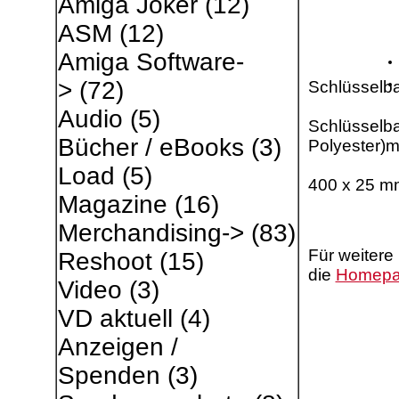
Amiga Joker
(12)
ASM
(12)
Amiga Software-
>
(72)
Schlüsselb
Audio
(5)
Schlüsselb
Bücher / eBooks
(3)
Polyester)m
Load
(5)
400 x 25 m
Magazine
(16)
Merchandising->
(83)
Für weitere
Reshoot
(15)
die
Homep
Video
(3)
VD aktuell
(4)
Anzeigen /
Spenden
(3)