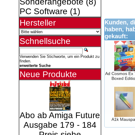
Sonderangebote
(8)
PC Software
(1)
Hersteller
Kunden, di
haben, ha
gekauft:
Schnellsuche
Verwenden Sie Stichworte, um ein Produkt zu
finden.
erweiterte Suche
Neue Produkte
Ad Cosmos Ex 
Boxed Editi
Abo ab Amiga Future
A1k Mausp
Ausgabe 179 - 184
Preis siehe