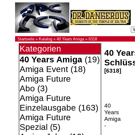
Startseite
»
Katalog
»
40 Years Amiga
»
6318
Kategorien
40 Year
40 Years Amiga
(19)
Schlüs
Amiga Event
(18)
[6318]
Amiga Future
Abo
(3)
Amiga Future
40
Einzelausgabe
(163)
Years
Amiga Future
Amiga
-
Spezial
(5)