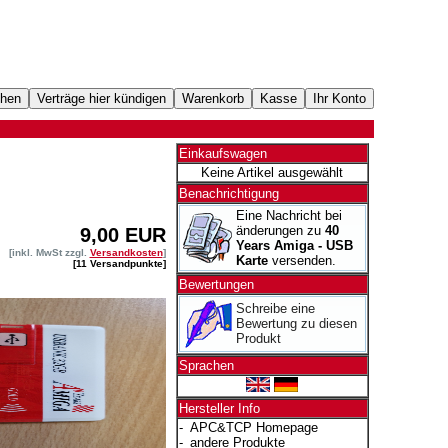
Einkaufswagen
Keine Artikel ausgewählt
Benachrichtigung
Eine Nachricht bei
änderungen zu
40
9,00 EUR
Years Amiga - USB
[inkl. MwSt zzgl.
Versandkosten
]
Karte
versenden.
[11 Versandpunkte]
Bewertungen
Schreibe eine
Bewertung zu diesen
Produkt
Sprachen
Hersteller Info
-
APC&TCP Homepage
-
andere Produkte