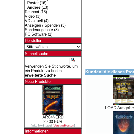
Poster
(16)
Andere
(13)
Reshoot
(15)
Video
(3)
VD aktuell
(4)
Anzeigen / Spenden
(3)
Sonderangebote
(8)
PC Software
(1)
Hersteller
Schnellsuche
Verwenden Sie Stichworte, um
ein Produkt zu finden.
Kunden, die dieses Pro
erweiterte Suche
Neue Produkte
LOAD Ausgabe
ARC4NERD
29,00 EUR
[inkl. MwSt zzgl.
Versandkosten
]
Informationen