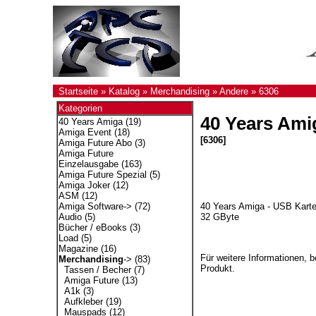
Startseite
»
Katalog
»
Merchandising
»
Andere
»
6306
Kategorien
40 Years Ami
40 Years Amiga
(19)
Amiga Event
(18)
[6306]
Amiga Future Abo
(3)
Amiga Future
Einzelausgabe
(163)
Amiga Future Spezial
(5)
Amiga Joker
(12)
ASM
(12)
40 Years Amiga - USB Kart
Amiga Software->
(72)
32 GByte
Audio
(5)
Bücher / eBooks
(3)
Load
(5)
Magazine
(16)
Für weitere Informationen, 
Merchandising
->
(83)
Produkt.
Tassen / Becher
(7)
Amiga Future
(13)
A1k
(3)
Aufkleber
(19)
Mauspads
(12)