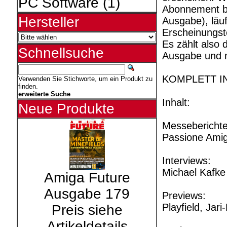
PC Software
(1)
Abonnement bes
Hersteller
Ausgabe), läu
Erscheinungst
Es zählt also 
Schnellsuche
Ausgabe und n
KOMPLETT I
Verwenden Sie Stichworte, um ein Produkt zu
finden.
erweiterte Suche
Inhalt:
Neue Produkte
Messeberichte
Passione Ami
Interviews:
Michael Kafk
Amiga Future
Ausgabe 179
Previews:
Playfield, Jari-
Preis siehe
Artikeldetails