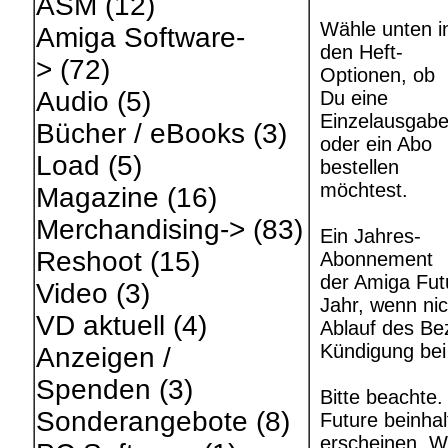
ASM
(12)
Wähle unten i
Amiga Software-
den Heft-
>
(72)
Optionen, ob
Audio
(5)
Du eine
Einzelausgab
Bücher / eBooks
(3)
oder ein Abo
Load
(5)
bestellen
möchtest.
Magazine
(16)
Merchandising->
(83)
Ein Jahres-
Reshoot
(15)
Abonnement
der Amiga Fut
Video
(3)
Jahr, wenn ni
VD aktuell
(4)
Ablauf des Bez
Kündigung bei
Anzeigen /
Spenden
(3)
Bitte beachte
Sonderangebote
(8)
Future beinhal
erscheinen. W