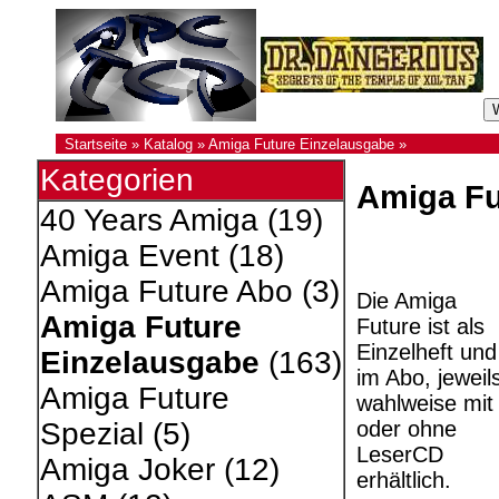
Startseite
»
Katalog
»
Amiga Future Einzelausgabe
»
Kategorien
Amiga Fu
40 Years Amiga
(19)
Amiga Event
(18)
Amiga Future Abo
(3)
Die Amiga
Amiga Future
Future ist als
Einzelheft und
Einzelausgabe
(163)
im Abo, jeweil
Amiga Future
wahlweise mit
oder ohne
Spezial
(5)
LeserCD
Amiga Joker
(12)
erhältlich.