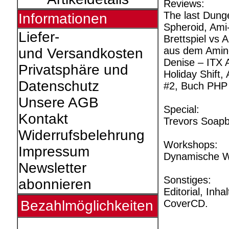
Reviews:
The last Dunge
Informationen
Spheroid, Ami
Liefer-
Brettspiel vs 
aus dem Aminet
und Versandkosten
Denise – ITX 
Privatsphäre und
Holiday Shift,
Datenschutz
#2, Buch PHP
Unsere AGB
Special:
Kontakt
Trevors Soapb
Widerrufsbelehrung
Workshops:
Impressum
Dynamische W
Newsletter
Sonstiges:
abonnieren
Editorial, Inh
CoverCD.
Bezahlmöglichkeiten