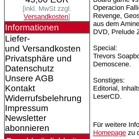
Operacion Fall
[inkl. MwSt zzgl.
Revenge, Geos
Versandkosten
]
aus dem Amine
Informationen
DVD, Prelude Z
Liefer-
und Versandkosten
Special:
Trevors Soapbo
Privatsphäre und
Demoscene.
Datenschutz
Unsere AGB
Sonstiges:
Kontakt
Editorial, Inha
LeserCD.
Widerrufsbelehrung
Impressum
Newsletter
Für weitere Inf
abonnieren
Homepage
zu 