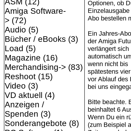
ASM
(12)
Optionen, ob D
Amiga Software-
Einzelausgabe 
Abo bestellen 
>
(72)
Audio
(5)
Ein Jahres-Ab
Bücher / eBooks
(3)
der Amiga Futu
Load
(5)
verlängert sich
automatisch um
Magazine
(16)
wenn nicht bis
Merchandising->
(83)
spätestens vie
Reshoot
(15)
vor Ablauf des
Video
(3)
bei uns eingega
VD aktuell
(4)
Bitte beachte.
Anzeigen /
beinhaltet 6 A
Spenden
(3)
Wenn Du ein rü
Sonderangebote
(8)
(zum Beispiel a