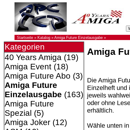
Startseite
»
Katalog
»
Amiga Future Einzelausgabe
»
Kategorien
Amiga Fu
40 Years Amiga
(19)
Amiga Event
(18)
Amiga Future Abo
(3)
Die Amiga Futur
Amiga Future
Einzelheft und 
Einzelausgabe
(163)
jeweils wahlwe
oder ohne Les
Amiga Future
erhältlich.
Spezial
(5)
Amiga Joker
(12)
Wähle unten in