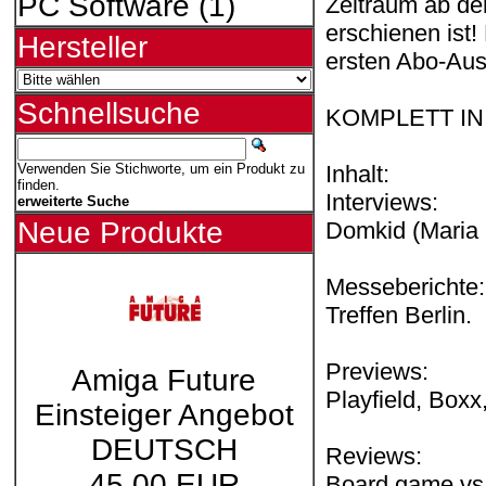
PC Software
(1)
Zeitraum ab d
erschienen ist!
Hersteller
ersten Abo-Aus
Schnellsuche
KOMPLETT IN
Inhalt:
Verwenden Sie Stichworte, um ein Produkt zu
finden.
Interviews:
erweiterte Suche
Neue Produkte
Domkid (Maria
Messeberichte:
Treffen Berlin.
Previews:
Amiga Future
Playfield, Boxx
Einsteiger Angebot
DEUTSCH
Reviews:
45,00 EUR
Board game vs 