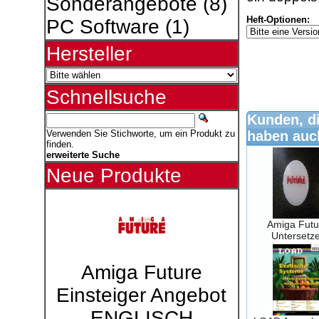
Sonderangebote
(8)
Heft-Optionen:
PC Software
(1)
Hersteller
Schnellsuche
Kunden, di
haben auch
Verwenden Sie Stichworte, um ein Produkt zu
finden.
erweiterte Suche
Neue Produkte
Amiga Futu
Untersetze
Amiga Future
Einsteiger Angebot
ENGLISCH