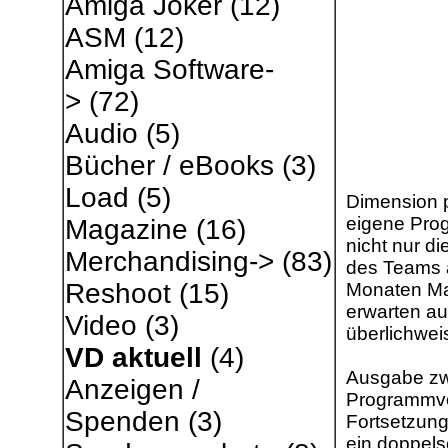
Amiga Joker
(12)
ASM
(12)
Amiga Software-
>
(72)
Audio
(5)
Bücher / eBooks
(3)
Load
(5)
Dimension p
eigene Prog
Magazine
(16)
nicht nur d
Merchandising->
(83)
des Teams a
Reshoot
(15)
Monaten Ma
erwarten au
Video
(3)
überlichweis
VD aktuell
(4)
Ausgabe zwe
Anzeigen /
Programmvo
Spenden
(3)
Fortsetzung
ein doppelse