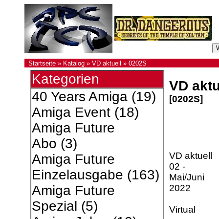
Startseite
»
Katalog
»
VD aktuell
»
0202S
Kategorien
VD aktu
40 Years Amiga
(19)
[0202S]
Amiga Event
(18)
Amiga Future
Abo
(3)
VD aktuell
Amiga Future
02 -
Einzelausgabe
(163)
Mai/Juni
2022
Amiga Future
Spezial
(5)
Virtual