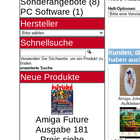
Sonderangebote
(8)
Heft-Optionen:
PC Software
(1)
Hersteller
Schnellsuche
Kunden, di
haben auch
Verwenden Sie Stichworte, um ein Produkt zu
finden.
erweiterte Suche
Neue Produkte
Amiga Jok
Aufkleber
Amiga Future
Ausgabe 181
Preis siehe