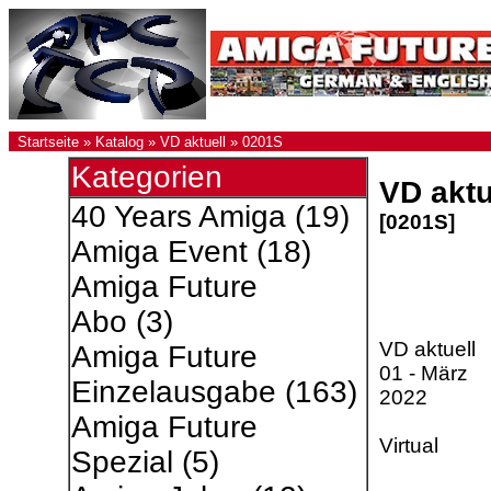
Startseite
»
Katalog
»
VD aktuell
»
0201S
Kategorien
VD aktu
40 Years Amiga
(19)
[0201S]
Amiga Event
(18)
Amiga Future
Abo
(3)
VD aktuell
Amiga Future
01 - März
Einzelausgabe
(163)
2022
Amiga Future
Virtual
Spezial
(5)