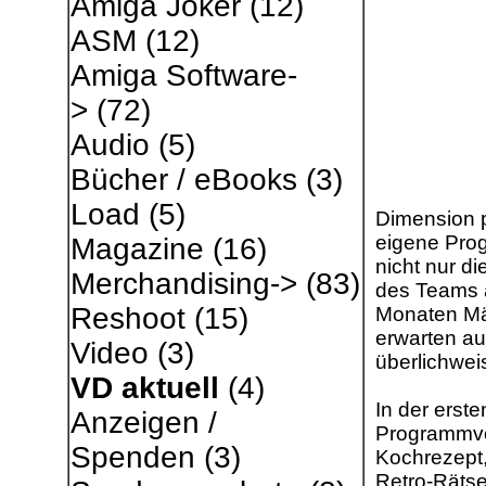
Amiga Joker
(12)
ASM
(12)
Amiga Software-
>
(72)
Audio
(5)
Bücher / eBooks
(3)
Load
(5)
Dimension p
eigene Prog
Magazine
(16)
nicht nur d
Merchandising->
(83)
des Teams a
Reshoot
(15)
Monaten Mär
erwarten au
Video
(3)
überlichweis
VD aktuell
(4)
In der erst
Anzeigen /
Programmvo
Spenden
(3)
Kochrezept,
Retro-Rätsel