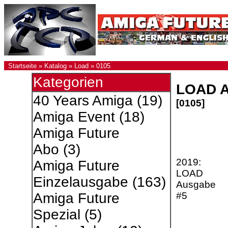
Startseite
»
Katalog
»
Load
»
0105
Kategorien
LOAD A
40 Years Amiga
(19)
[0105]
Amiga Event
(18)
Amiga Future
Abo
(3)
2019:
Amiga Future
LOAD
Einzelausgabe
(163)
Ausgabe
#5
Amiga Future
Spezial
(5)