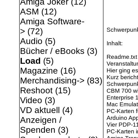
Amiga Joker
(12)
ASM
(12)
Amiga Software-
Schwerpunk
>
(72)
Audio
(5)
Inhalt:
Bücher / eBooks
(3)
Readme.txt
Load
(5)
Veranstaltu
Magazine
(16)
Hier ging e
Kurz bericht
Merchandising->
(83)
Schwerpunk
Reshoot
(15)
CBM 700 wi
Enterprise 
Video
(3)
Mac Emulat
VD aktuell
(4)
PC­-Karten f
Arduino App
Anzeigen /
Vier PDP­-1
Spenden
(3)
PC-Karten 