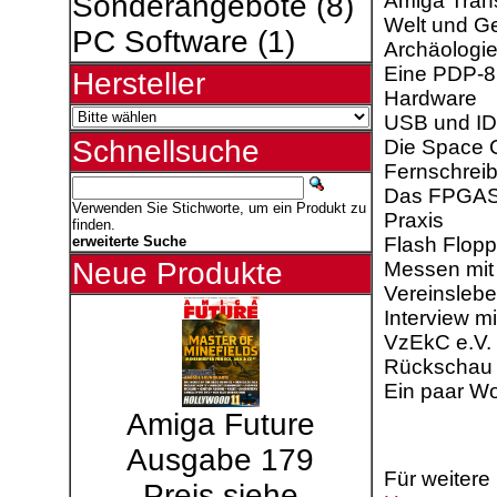
Amiga Tran
Sonderangebote
(8)
Welt und Ge
PC Software
(1)
Archäologie 
Eine PDP­-8
Hersteller
Hardware
USB und IDE
Schnellsuche
Die Space 
Fernschrei
Das FPGASI
Verwenden Sie Stichworte, um ein Produkt zu
Praxis
finden.
Flash Flopp
erweiterte Suche
Neue Produkte
Messen mit
Vereinsleb
Interview m
VzEkC e.V.
Rückschau 
Ein paar Wo
Amiga Future
Ausgabe 179
Für weitere
Preis siehe