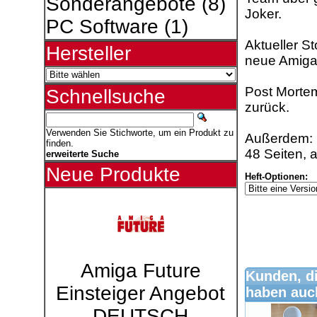
Sonderangebote
(8)
Joker.
PC Software
(1)
Aktueller S
Hersteller
neue Amiga
Post Mortem
Schnellsuche
zurück.
Verwenden Sie Stichworte, um ein Produkt zu
Außerdem: 
finden.
48 Seiten, 
erweiterte Suche
Neue Produkte
Heft-Optionen:
Amiga Future
Kunden, di
Einsteiger Angebot
haben auch
DEUTSCH