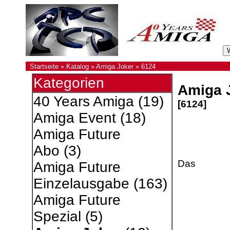
Startseite
»
Katalog
»
Amiga Joker
»
6124
Kategorien
Amiga 
40 Years Amiga
(19)
[6124]
Amiga Event
(18)
Amiga Future
Abo
(3)
Das
Amiga Future
Einzelausgabe
(163)
Amiga Future
Spezial
(5)