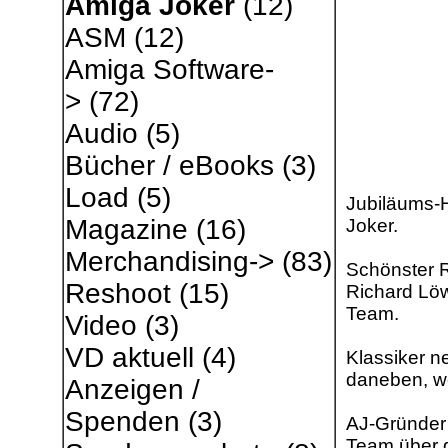
Amiga Joker
(12)
ASM
(12)
Amiga Software-
>
(72)
Audio
(5)
Bücher / eBooks
(3)
Load
(5)
Jubiläums-H
Magazine
(16)
Joker.
Merchandising->
(83)
Schönster R
Reshoot
(15)
Richard Löw
Team.
Video
(3)
VD aktuell
(4)
Klassiker n
daneben, w
Anzeigen /
Spenden
(3)
AJ-Gründer 
Team über 