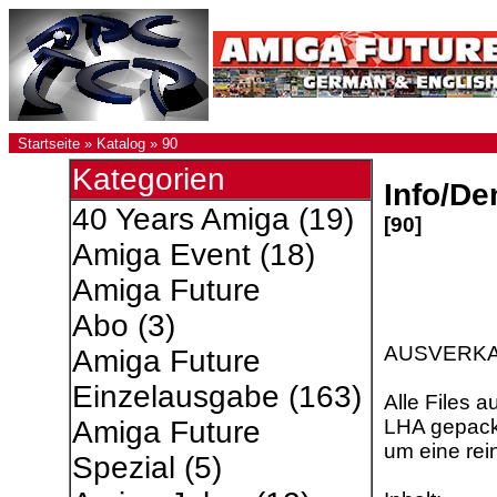
Startseite
»
Katalog
»
90
Kategorien
Info/D
40 Years Amiga
(19)
[90]
Amiga Event
(18)
Amiga Future
Abo
(3)
AUSVERK
Amiga Future
Einzelausgabe
(163)
Alle Files a
LHA gepackt
Amiga Future
um eine rei
Spezial
(5)