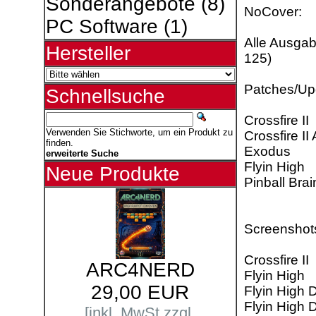
Sonderangebote
(8)
NoCover:
PC Software
(1)
Alle Ausga
Hersteller
125)
Patches/Up
Schnellsuche
Crossfire II
Verwenden Sie Stichworte, um ein Produkt zu
Crossfire I
finden.
Exodus
erweiterte Suche
Flyin High
Neue Produkte
Pinball Br
Screenshot
Crossfire II
ARC4NERD
Flyin High
29,00 EUR
Flyin High 
Flyin High 
[inkl. MwSt zzgl.