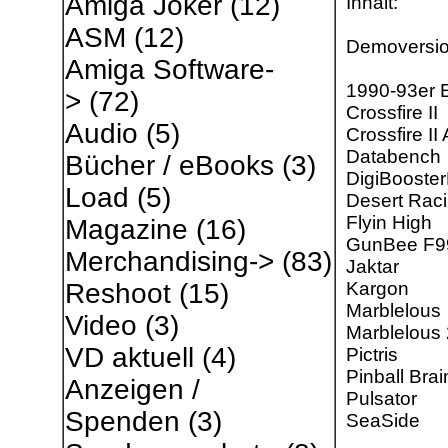
Amiga Joker
(12)
Inhalt:
ASM
(12)
Demoversio
Amiga Software-
1990-93er E
>
(72)
Crossfire II
Audio
(5)
Crossfire I
Databench
Bücher / eBooks
(3)
DigiBooster
Load
(5)
Desert Rac
Flyin High
Magazine
(16)
GunBee F9
Merchandising->
(83)
Jaktar
Kargon
Reshoot
(15)
Marblelous
Video
(3)
Marblelous 
VD aktuell
(4)
Pictris
Pinball Br
Anzeigen /
Pulsator
Spenden
(3)
SeaSide