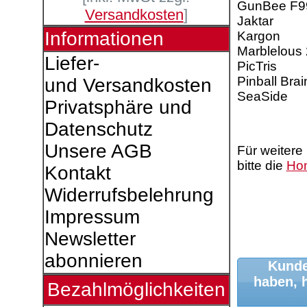
GunBee F9
Versandkosten
]
Jaktar
Informationen
Kargon
Marblelous 
Liefer-
PicTris
Pinball Br
und Versandkosten
SeaSide
Privatsphäre und
Datenschutz
Unsere AGB
Für weitere
bitte die
Ho
Kontakt
Widerrufsbelehrung
Impressum
Newsletter
abonnieren
Kunde
haben, 
Bezahlmöglichkeiten