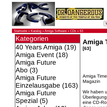
Startseite
»
Katalog
»
Amiga Software
»
CDs
»
63
Kategorien
Amiga 
40 Years Amiga
(19)
[63]
Amiga Event
(18)
Amiga Future
Abo
(3)
Amiga Times
Amiga Future
Magazin
Einzelausgabe
(163)
Wir haben 
Amiga Future
Überlegung
Spezial
(5)
eine CD-Rom