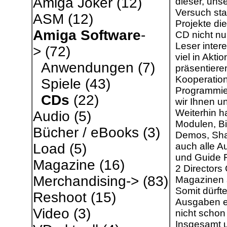
Amiga Joker
(12)
dieser, uns
Versuch star
ASM
(12)
Projekte die
Amiga Software
-
CD nicht nu
Leser intere
>
(72)
viel in Akti
Anwendungen
(7)
präsentiere
Kooperation
Spiele
(43)
Programmier
CDs
(22)
wir Ihnen u
Weiterhin h
Audio
(5)
Modulen, Bi
Bücher / eBooks
(3)
Demos, Sha
auch alle 
Load
(5)
und Guide F
Magazine
(16)
2 Directors 
Merchandising->
(83)
Magazinen s
Somit dürft
Reshoot
(15)
Ausgaben er
Video
(3)
nicht schon 
Insgesamt 