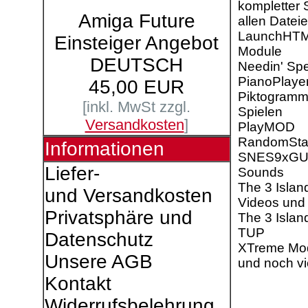
kompletter 
Amiga Future
allen Datei
LaunchHT
Einsteiger Angebot
Module
DEUTSCH
Needin' Sp
PianoPlaye
45,00 EUR
Piktogramm
[inkl. MwSt zzgl.
Spielen
Versandkosten
]
PlayMOD
RandomSta
Informationen
SNES9xGU
Liefer-
Sounds
The 3 Islan
und Versandkosten
Videos und
Privatsphäre und
The 3 Islan
TUP
Datenschutz
XTreme Mo
Unsere AGB
und noch vi
Kontakt
Widerrufsbelehrung