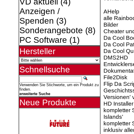
VD aktuell
(4)
Anzeigen /
AHelp
alle Rainbo
Spenden
(3)
Bilder
Sonderangebote
(8)
Cheater und
Da Cool Bo
PC Software
(1)
Da Cool Pa
Hersteller
Da Cool Qu
DMS2HD
Entwicklers
Schnellsuche
Dokumentat
File2Disk
Flip Da Scri
Verwenden Sie Stichworte, um ein Produkt zu
finden.
Geschichtss
erweiterte Suche
Versionen' 
Neue Produkte
HD Installer
kompletter 
Islands'
kompletter 
inklusiv all