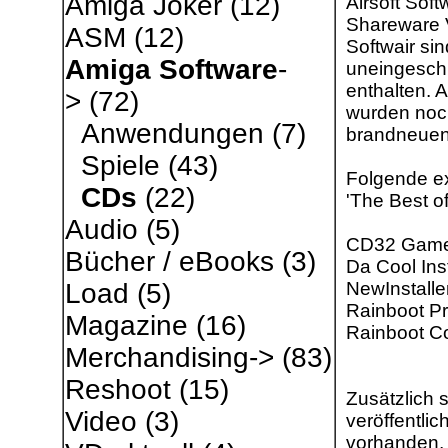
Amiga Joker
(12)
Airsoft Soft
Shareware V
ASM
(12)
Softwair sin
Amiga Software
-
uneingesch
enthalten. 
>
(72)
wurden noch
Anwendungen
(7)
brandneuen
Spiele
(43)
Folgende ex
CDs
(22)
'The Best o
Audio
(5)
CD32 Games
Bücher / eBooks
(3)
Da Cool Inst
NewInstalle
Load
(5)
Rainboot P
Magazine
(16)
Rainboot Co
Merchandising->
(83)
Reshoot
(15)
Zusätzlich s
Video
(3)
veröffentli
vorhanden, 