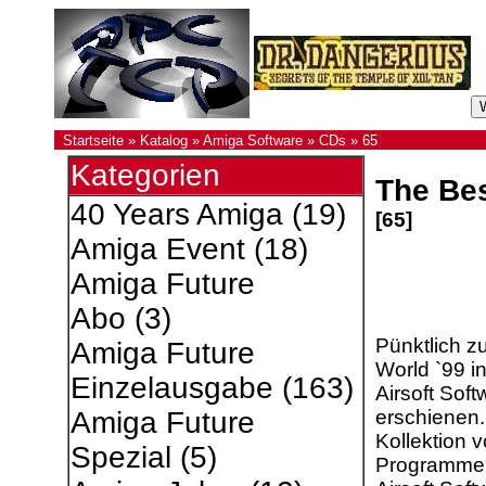
Startseite
»
Katalog
»
Amiga Software
»
CDs
»
65
Kategorien
The Bes
40 Years Amiga
(19)
[65]
Amiga Event
(18)
Amiga Future
Abo
(3)
Pünktlich z
Amiga Future
World `99 in
Einzelausgabe
(163)
Airsoft Sof
erschienen.
Amiga Future
Kollektion v
Spezial
(5)
Programmen,