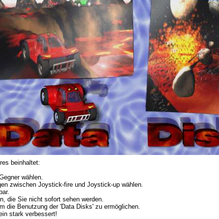
res beinhaltet:
 Gegner wählen.
en zwischen Joystick-fire und Joystick-up wählen.
bar.
, die Sie nicht sofort sehen werden.
m die Benutzung der 'Data Disks' zu ermöglichen.
in stark verbessert!