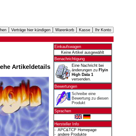
Einkaufswagen
Keine Artikel ausgewählt
Benachrichtigung
Eine Nachricht bei
iehe Artikeldetails
änderungen zu
Flyin
High Data 1
versenden.
Bewertungen
Schreibe eine
Bewertung zu diesen
Produkt
Sprachen
Hersteller Info
-
APC&TCP Homepage
-
andere Produkte