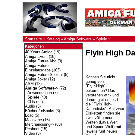
Startseite
»
Katalog
»
Amiga Software
»
Spiele
»
Kategorien
Flyin High Da
40 Years Amiga
(19)
Amiga Event
(18)
Amiga Future Abo
(3)
Amiga Future
Einzelausgabe
(163)
Amiga Future Spezial
(5)
Können Sie nicht
Amiga Joker
(12)
genug von
ASM
(12)
"Flyin'High"
Amiga Software
->
(72)
bekommen? Das
Anwendungen
(7)
verstehen wir - und
Spiele
(43)
darum gibt es jetzt
CDs
(22)
die "Flyin'High-
Audio
(5)
Datendisks". Auf zwei
Bücher / eBooks
(3)
Disketten finden sie
Load
(5)
zwei völlig neue
Magazine
(16)
Welten (Lava Welt
Merchandising->
(83)
und Space-Welt) mit
Reshoot
(15)
jeweils fünf neuen
Video
(3)