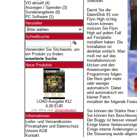
Strecken.
VD aktuell
(4)
Anzeigen / Spenden
(3)
Damit Sie die
Sonderangebote
(8)
DatenDisk #1 von
PC Software
(1)
Flyin High richtig
Hersteller
nutzen können,
müssen Sie Flyin
High auf jedem Fall
Schnellsuche
auf Festplatte
installiert haben. Die
Installation ist
Verwenden Sie Stichworte, um
denkbar einfach. Man
ein Produkt zu finden.
muß nur auf das
erweiterte Suche
Installationsicon
klicken und den
Neue Produkte
Anweisungen des
Programmes folgen.
Der Rest geht mehr
oder weniger
automatisch. Dabei
wird automatisch ein
kleiner Patch
LOAD Ausgabe #12
installiert der folgende Featu
4,00 EUR
[inkl. MwSt zzgl.
Versandkosten
]
Sie können die Stärke Ihrer
Sie können fürs Beschleunig
Informationen
Der Buggy ist besser steuer
Liefer- und Versandkosten
Einige kleine Verbesserungen
Privatsphäre und Datenschutz
Einige interne Änderungen u
Unsere AGB
Die Steuerung wurde allgeme
Kontakt