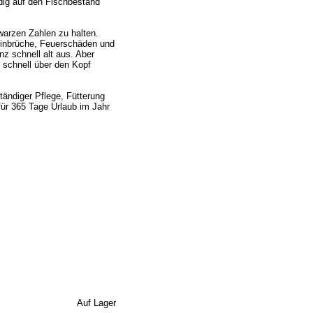
dig auf den Fischbestand
warzen Zahlen zu halten.
 Einbrüche, Feuerschäden und
z schnell alt aus. Aber
 schnell über den Kopf
tändiger Pflege, Fütterung
 für 365 Tage Urlaub im Jahr
Auf Lager