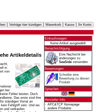
Einkaufswagen
Keine Artikel ausgewählt
Benachrichtigung
iehe Artikeldetails
Eine Nachricht bei
änderungen zu
SeaSide
versenden.
macht,
ll in
Bewertungen
ert von
Schreibe eine
Bewertung zu diesen
Produkt
ernehmer
Sprachen
gen bei
keine Fehler leisten. Doch
ndbeine. Das erste sind ihre
Hersteller Info
ür ständigen Vorrat an
-
APC&TCP Homepage
kein Fehlgriff sein. Und wo
-
andere Produkte
een und verkaufen