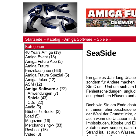
Startseite
»
Katalog
»
Amiga Software
»
Spiele
»
Kategorien
SeaSide
40 Years Amiga
(19)
Amiga Event
(18)
Amiga Future Abo
(3)
Amiga Future
Einzelausgabe
(163)
Amiga Future Spezial
(5)
Ein ganzes Jahr lang Urlaub
Amiga Joker
(12)
sondern für Andere machen 
ASM
(12)
Streß um. Und um sich am Le
Amiga Software
->
(72)
Fehlentscheidungen, unglüc
Anwendungen
(7)
ausgebuchten Häusern und 
Spiele
(43)
CDs
(22)
Doch wie Sie am Ende dasteh
Audio
(5)
mit einem eher bescheidenen
Bücher / eBooks
(3)
der Wahl der Grundstücke, d
Load
(5)
auch wenn die Urlauber in d
Magazine
(16)
Imbissbuden, Kioske und Eis
Merchandising->
(83)
Zutaten usw. sorgen, damit d
Reshoot
(15)
Strand ist, ist auch Wasser.
Video
(3)