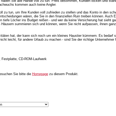
 haben Sie alle Hände voll zu tun: Preis bestimmen, Kunden locken und stän
achwuchs kommen auch keine Angler.
oll zu tun, um Ihre Kunden voll zufrieden zu stellen und das Konto in den sch
ntscheidungen wären, die Sie in den finanziellen Ruin treiben können. Auch
 tiefe Löcher ins Budget reißen - und wer da keine Versicherung hat sieht gan
n Häusern summieren sich und können, wenn Sie nicht aufpassen, ihnen ganz
itäten hat, der kann sich noch um ein kleines Haustier kümmern. Es bedarf s
nicht leicht, für andere Urlaub zu machen - sind Sie der richtige Unternehmer
 Festplatte, CD-ROM-Laufwerk
besuchen Sie bitte die
Homepage
zu diesem Produkt.