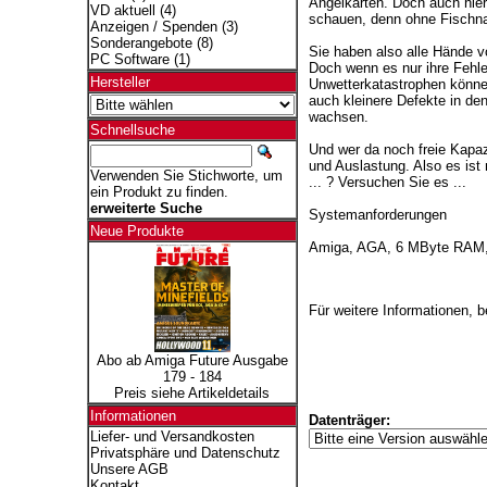
Angelkarten. Doch auch hier
VD aktuell
(4)
schauen, denn ohne Fischn
Anzeigen / Spenden
(3)
Sonderangebote
(8)
Sie haben also alle Hände v
PC Software
(1)
Doch wenn es nur ihre Fehle
Hersteller
Unwetterkatastrophen können
auch kleinere Defekte in de
wachsen.
Schnellsuche
Und wer da noch freie Kapaz
und Auslastung. Also es ist 
Verwenden Sie Stichworte, um
... ? Versuchen Sie es ...
ein Produkt zu finden.
erweiterte Suche
Systemanforderungen
Neue Produkte
Amiga, AGA, 6 MByte RAM,
Für weitere Informationen, 
Abo ab Amiga Future Ausgabe
179 - 184
Preis siehe Artikeldetails
Informationen
Datenträger:
Liefer- und Versandkosten
Privatsphäre und Datenschutz
Unsere AGB
Kontakt