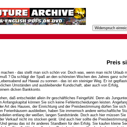
Preis s
 machen - das stellt man sich schön vor. Doch was, wenn man nicht Urlaub 
muß ? Da schlägt der Spaß an den schönsten Wochen des Jahres ganz schne
bensabend auf Hawaii zu sonnen - das ist ein steiniger Weg. Er ist gepflast
klichen Umständen und ausbleibender Kundschaft, aber auch von Erfolg,
einem dicken Bankkonto.
en, daß entscheidet allein ihr geschäftliches Feingefühl. Denn als Jungunt
 Anfangskapital können Sie sich keine Fehlentscheidungen leisten. Angefan
er Art des Hauses, der Einrichtung und der Preisbestimmung dürfen Sie sich 
en Ferienhäusern ausbleiben, haben Sie immernoch andere wirtschaftliche Sta
dielen entlang der weißen, langen Sandstrände. Doch auch hier müssen Sie f
er Verkauf nicht ins stocken gerät. Und auch hier sollte die Preisbestimmung 
 Und genau das ist ihr anderes Standbein für den Erfolg. Sie kaufen kleine S