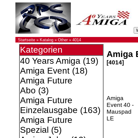
Startseite
»
Katalog
»
Other
»
4014
Kategorien
Amiga 
40 Years Amiga
(19)
[4014]
Amiga Event
(18)
Amiga Future
Abo
(3)
Amiga
Amiga Future
Event 40 -
Einzelausgabe
(163)
Mauspad
LE
Amiga Future
Spezial
(5)