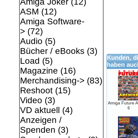
Amiga Joker
(12)
ASM
(12)
Amiga Software-
>
(72)
Audio
(5)
Bücher / eBooks
(3)
Kunden, di
Load
(5)
haben auch
Magazine
(16)
Merchandising->
(83)
Reshoot
(15)
Video
(3)
Amiga Future A
6
VD aktuell
(4)
Anzeigen /
Spenden
(3)