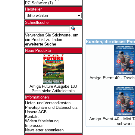
PC Software
(1)
Hersteller
Schnellsuche
Verwenden Sie Stichworte, um
ein Produkt zu finden.
Kunden, die dieses Pro
erweiterte Suche
Neue Produkte
Amiga Event 40 - Tasch
Amiga Future Ausgabe 180
Preis siehe Artikeldetails
Informationen
Liefer- und Versandkosten
Privatsphäre und Datenschutz
Unsere AGB
Kontakt
Amiga Event 40 - Mini
Widerrufsbelehrung
schwarz
Impressum
Newsletter abonnieren