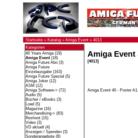
Startseite
»
Katalog
»
Amiga Event
»
4013
Kategorien
Amiga Event 
40 Years Amiga
(19)
Amiga Event
(18)
[4013]
Amiga Future Abo
(3)
Amiga Future
Einzelausgabe
(163)
Amiga Future Spezial
(5)
Amiga Joker
(12)
ASM
(12)
Amiga Event 40 - Poster A1,
Amiga Software->
(72)
Audio
(5)
Bücher / eBooks
(3)
Load
(5)
Magazine
(16)
Merchandising->
(83)
Reshoot
(15)
Video
(3)
VD aktuell
(4)
Anzeigen / Spenden
(3)
Sonderangebote
(8)