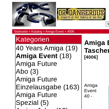
Startseite
»
Katalog
»
Amiga Event
»
4006
Kategorien
Amiga E
40 Years Amiga
(19)
Tasche
Amiga Event
(18)
[4006]
Amiga Future
Abo
(3)
Amiga Future
Amiga
Einzelausgabe
(163)
Event
Amiga Future
40 -
Spezial
(5)