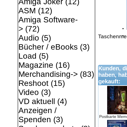
Amiga Joker
(12)
ASM
(12)
Amiga Software-
>
(72)
Taschenmes
Audio
(5)
Bücher / eBooks
(3)
Load
(5)
Magazine
(16)
Kunden, di
Merchandising->
(83)
haben, ha
gekauft:
Reshoot
(15)
Video
(3)
VD aktuell
(4)
Anzeigen /
Postkarte Mem
Spenden
(3)