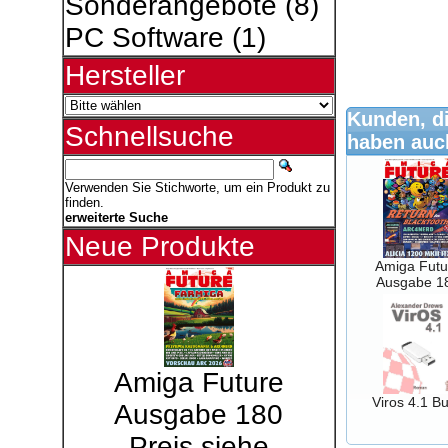
Sonderangebote
(8)
PC Software
(1)
Hersteller
Kunden, di
Schnellsuche
haben auch
Verwenden Sie Stichworte, um ein Produkt zu
finden.
erweiterte Suche
Neue Produkte
Amiga Futu
Ausgabe 1
Amiga Future
Viros 4.1 B
Ausgabe 180
Preis siehe