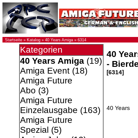
Startseite
»
Katalog
»
40 Years Amiga
»
6314
Kategorien
40 Year
40 Years Amiga
(19)
- Bierd
Amiga Event
(18)
[6314]
Amiga Future
Abo
(3)
Amiga Future
40 Years
Einzelausgabe
(163)
Amiga Future
Spezial
(5)