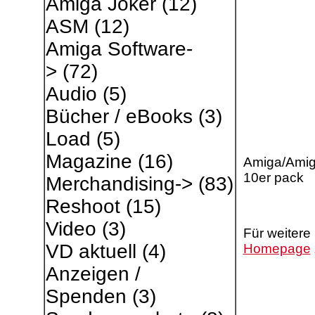
Amiga Joker
(12)
ASM
(12)
Amiga Software-
>
(72)
Audio
(5)
Bücher / eBooks
(3)
Load
(5)
Magazine
(16)
Amiga/Amiga
10er pack
Merchandising->
(83)
Reshoot
(15)
Video
(3)
Für weitere
VD aktuell
(4)
Homepage
Anzeigen /
Spenden
(3)