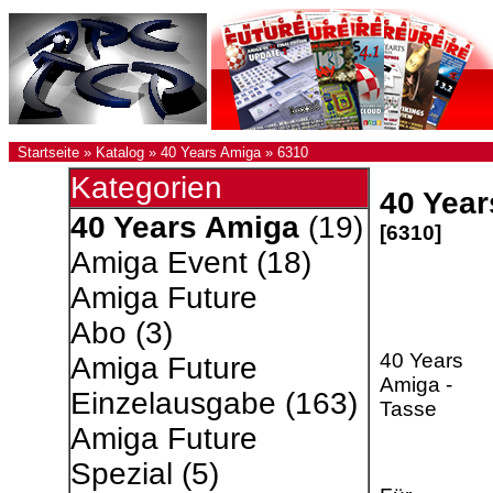
Startseite
»
Katalog
»
40 Years Amiga
»
6310
Kategorien
40 Year
40 Years Amiga
(19)
[6310]
Amiga Event
(18)
Amiga Future
Abo
(3)
40 Years
Amiga Future
Amiga -
Einzelausgabe
(163)
Tasse
Amiga Future
Spezial
(5)