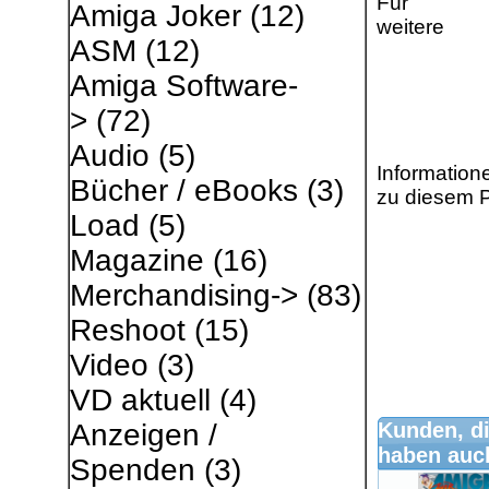
Für
Amiga Joker
(12)
weitere
ASM
(12)
Amiga Software-
>
(72)
Audio
(5)
Information
Bücher / eBooks
(3)
zu diesem P
Load
(5)
Magazine
(16)
Merchandising->
(83)
Reshoot
(15)
Video
(3)
VD aktuell
(4)
Kunden, di
Anzeigen /
haben auch
Spenden
(3)