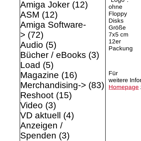
Amiga Joker
(12)
ohne
ASM
(12)
Floppy
Disks
Amiga Software-
Größe
>
(72)
7x5 cm
12er
Audio
(5)
Packung
Bücher / eBooks
(3)
Load
(5)
Für
Magazine
(16)
weitere Inf
Merchandising->
(83)
Homepage
Reshoot
(15)
Video
(3)
VD aktuell
(4)
Anzeigen /
Spenden
(3)