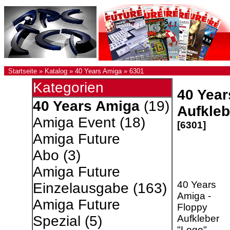
Startseite
»
Katalog
»
40 Years Amiga
»
6301
Kategorien
40 Year
40 Years Amiga
(19)
Aufkleb
Amiga Event
(18)
[6301]
Amiga Future
Abo
(3)
Amiga Future
40 Years
Einzelausgabe
(163)
Amiga -
Amiga Future
Floppy
Aufkleber
Spezial
(5)
"Logo".