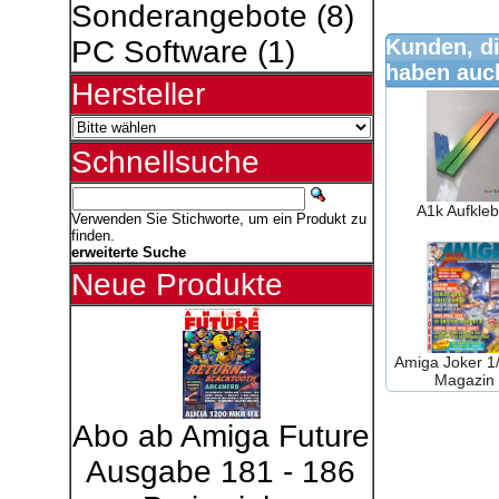
Sonderangebote
(8)
Kunden, di
PC Software
(1)
haben auch
Hersteller
Schnellsuche
A1k Aufkleb
Verwenden Sie Stichworte, um ein Produkt zu
finden.
erweiterte Suche
Neue Produkte
Amiga Joker 1
Magazin
Abo ab Amiga Future
Ausgabe 181 - 186