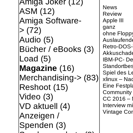
Amiga Joker
(12)
News
ASM
(12)
Review
Amiga Software-
Apple III
ganz
>
(72)
ohne Flopp
Audio
(5)
Auslaufend
Retro-DOS-
Bücher / eBooks
(3)
Akkuschade
Load
(5)
IBM-PC- Der
Standortbe
Magazine
(16)
Spiel des 
Merchandising->
(83)
xlinux – Na
Eine Festpl
Reshoot
(15)
Community 
Video
(3)
CC 2016 
VD aktuell
(4)
Interview mi
Vintage Com
Anzeigen /
Spenden
(3)