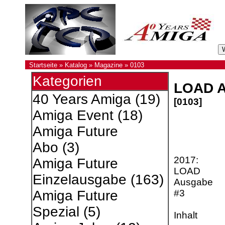
Startseite
»
Katalog
»
Magazine
»
0103
Kategorien
LOAD Au
40 Years Amiga
(19)
[0103]
Amiga Event
(18)
Amiga Future
Abo
(3)
2017:
Amiga Future
LOAD
Einzelausgabe
(163)
Ausgabe
#3
Amiga Future
Spezial
(5)
Inhalt