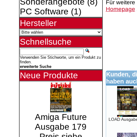
Sonderangebote
(8)
Für weitere
Homepage
PC Software
(1)
Hersteller
Schnellsuche
Verwenden Sie Stichworte, um ein Produkt zu
finden.
erweiterte Suche
Neue Produkte
Kunden, di
haben auch
Amiga Future
LOAD Ausgab
Ausgabe 179
Preis siehe