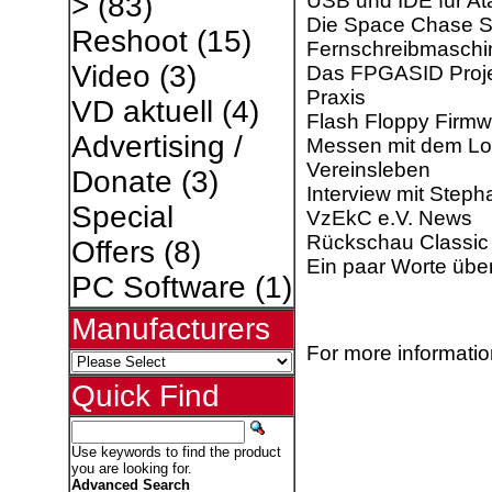
USB und IDE für At
>
(83)
Die Space Chase S
Reshoot
(15)
Fernschreibmaschi
Video
(3)
Das FPGASID Proj
Praxis
VD aktuell
(4)
Flash Floppy­ Firmw
Advertising /
Messen mit dem Lo
Vereinsleben
Donate
(3)
Interview mit Step
Special
VzEkC e.V. News
Rückschau Classic
Offers
(8)
Ein paar Worte übe
PC Software
(1)
Manufacturers
For more information
Quick Find
Use keywords to find the product
you are looking for.
Advanced Search