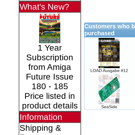
What's New?
Customers who bo
purchased
1 Year
Subscription
from Amiga
LOAD Ausgabe #12
Future Issue
180 - 185
Price listed in
product details
SeaSide
Information
Shipping &