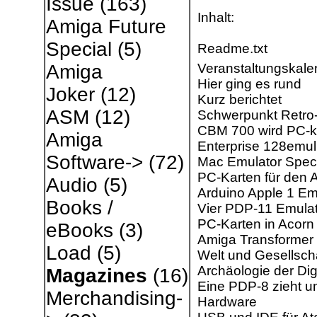
Issue
(163)
Inhalt:
Amiga Future
Special
(5)
Readme.txt
Veranstaltungskale
Amiga
Hier ging es rund
Joker
(12)
Kurz berichtet
ASM
(12)
Schwerpunkt Retro
CBM 700 wird PC­-k
Amiga
Enterprise 128emul
Software->
(72)
Mac Emulator Spec
PC­-Karten für den A
Audio
(5)
Arduino Apple 1 Em
Books /
Vier PDP­-11 Emula
PC-Karten in Acor
eBooks
(3)
Amiga Transformer
Load
(5)
Welt und Gesellsch
Archäologie der Digi
Magazines
(16)
Eine PDP­-8 zieht 
Merchandising-
Hardware