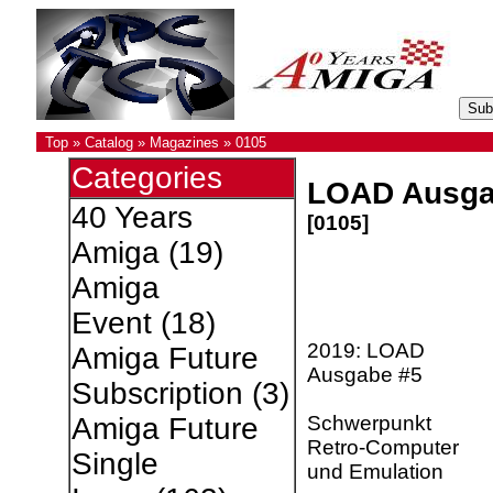
Top
»
Catalog
»
Magazines
»
0105
Categories
LOAD Ausga
40 Years
[0105]
Amiga
(19)
Amiga
Event
(18)
2019: LOAD
Amiga Future
Ausgabe #5
Subscription
(3)
Schwerpunkt
Amiga Future
Retro-Computer
Single
und Emulation