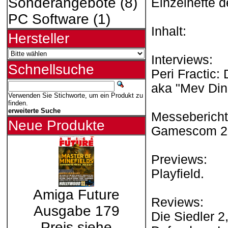
Sonderangebote
(8)
Einzelhefte 
PC Software
(1)
Inhalt:
Hersteller
Interviews:
Schnellsuche
Peri Fractic
aka "Mev Dinc
Verwenden Sie Stichworte, um ein Produkt zu
finden.
erweiterte Suche
Messebericht
Neue Produkte
Gamescom 2
Previews:
Playfield.
Amiga Future
Reviews:
Ausgabe 179
Die Siedler 2
Preis siehe