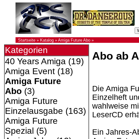
Startseite
»
Katalog
»
Amiga Future Abo
»
Kategorien
Abo ab A
40 Years Amiga
(19)
Amiga Event
(18)
Amiga Future
Die Amiga Fut
Abo
(3)
Einzelheft un
Amiga Future
wahlweise mi
Einzelausgabe
(163)
LeserCD erhäl
Amiga Future
Spezial
(5)
Ein Jahres-A