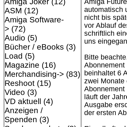
Amiga Joker
(12)
Amiga Future 
automatisch 
ASM
(12)
nicht bis sp
Amiga Software-
vor Ablauf d
>
(72)
schriftlich e
Audio
(5)
uns eingegan
Bücher / eBooks
(3)
Load
(5)
Bitte beachte
Magazine
(16)
Abonnement 
beinhaltet 6 
Merchandising->
(83)
zwei Monate 
Reshoot
(15)
Abonnement be
Video
(3)
läuft der Ja
VD aktuell
(4)
Ausgabe ersc
Anzeigen /
der ersten A
Spenden
(3)