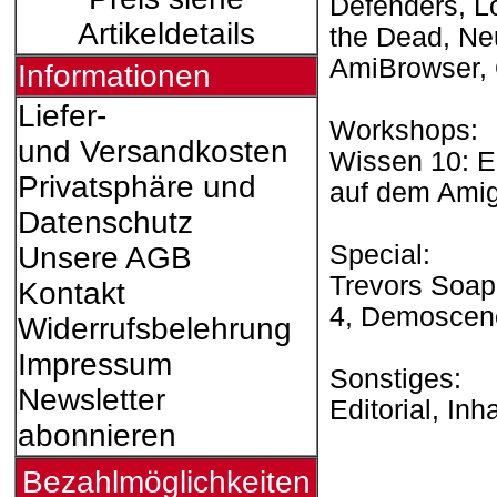
Defenders, L
Artikeldetails
the Dead, Ne
AmiBrowser,
Informationen
Liefer-
Workshops:
und Versandkosten
Wissen 10: E
Privatsphäre und
auf dem Amiga
Datenschutz
Special:
Unsere AGB
Trevors Soap
Kontakt
4, Demoscen
Widerrufsbelehrung
Impressum
Sonstiges:
Newsletter
Editorial, In
abonnieren
Bezahlmöglichkeiten