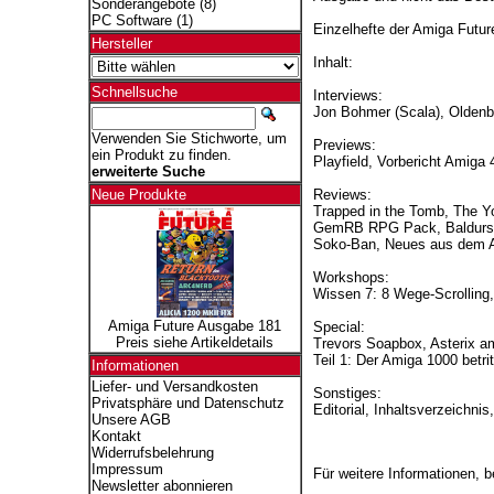
Sonderangebote
(8)
PC Software
(1)
Einzelhefte der Amiga Futu
Hersteller
Inhalt:
Schnellsuche
Interviews:
Jon Bohmer (Scala), Olden
Verwenden Sie Stichworte, um
Previews:
ein Produkt zu finden.
Playfield, Vorbericht Amiga
erweiterte Suche
Reviews:
Neue Produkte
Trapped in the Tomb, The You
GemRB RPG Pack, Baldurs Ga
Soko-Ban, Neues aus dem 
Workshops:
Wissen 7: 8 Wege-Scrolling
Amiga Future Ausgabe 181
Special:
Preis siehe Artikeldetails
Trevors Soapbox, Asterix am
Teil 1: Der Amiga 1000 betri
Informationen
Liefer- und Versandkosten
Sonstiges:
Privatsphäre und Datenschutz
Editorial, Inhaltsverzeichn
Unsere AGB
Kontakt
Widerrufsbelehrung
Impressum
Für weitere Informationen, 
Newsletter abonnieren