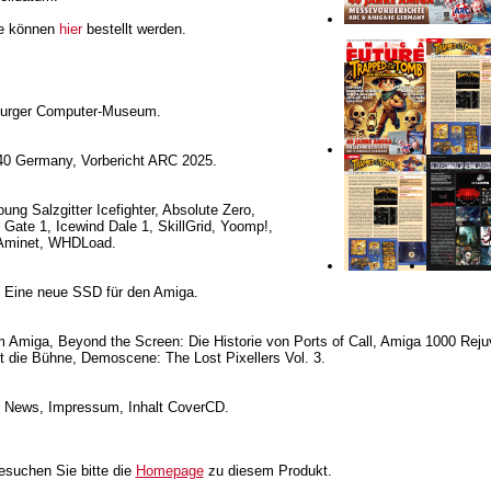
re können
hier
bestellt werden.
burger Computer-Museum.
 40 Germany, Vorbericht ARC 2025.
ng Salzgitter Icefighter, Absolute Zero,
te 1, Icewind Dale 1, SkillGrid, Yoomp!,
Aminet, WHDLoad.
, Eine neue SSD für den Amiga.
 Amiga, Beyond the Screen: Die Historie von Ports of Call, Amiga 1000 Reju
tt die Bühne, Demoscene: The Lost Pixellers Vol. 3.
is, News, Impressum, Inhalt CoverCD.
besuchen Sie bitte die
Homepage
zu diesem Produkt.