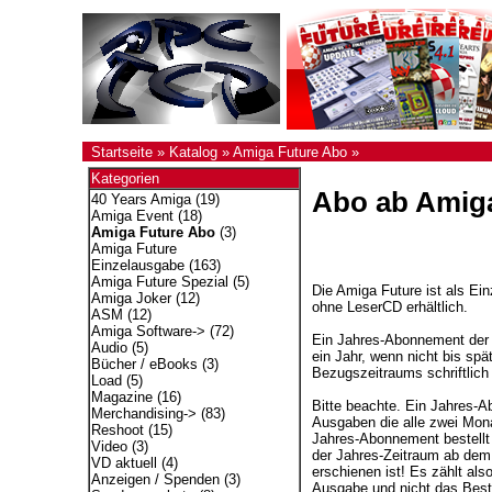
Startseite
»
Katalog
»
Amiga Future Abo
»
Kategorien
Abo ab Amiga
40 Years Amiga
(19)
Amiga Event
(18)
Amiga Future Abo
(3)
Amiga Future
Einzelausgabe
(163)
Amiga Future Spezial
(5)
Die Amiga Future ist als Ein
Amiga Joker
(12)
ohne LeserCD erhältlich.
ASM
(12)
Amiga Software->
(72)
Ein Jahres-Abonnement der 
Audio
(5)
ein Jahr, wenn nicht bis sp
Bücher / eBooks
(3)
Bezugszeitraums schriftlich
Load
(5)
Magazine
(16)
Bitte beachte. Ein Jahres-A
Merchandising->
(83)
Ausgaben die alle zwei Mon
Reshoot
(15)
Jahres-Abonnement bestellt 
Video
(3)
der Jahres-Zeitraum ab dem
VD aktuell
(4)
erschienen ist! Es zählt als
Anzeigen / Spenden
(3)
Ausgabe und nicht das Best