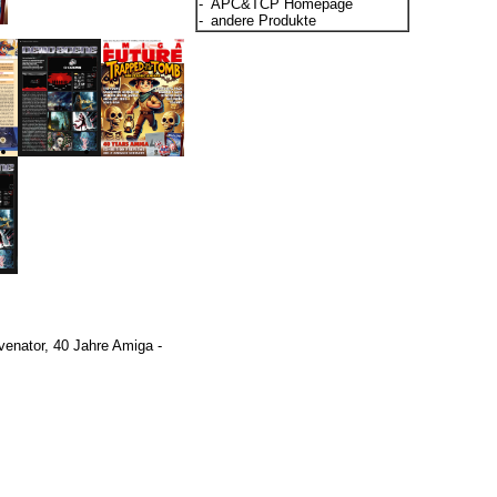
-
APC&TCP Homepage
-
andere Produkte
venator, 40 Jahre Amiga -