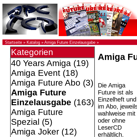
Startseite
»
Katalog
»
Amiga Future Einzelausgabe
»
Kategorien
Amiga Fu
40 Years Amiga
(19)
Amiga Event
(18)
Amiga Future Abo
(3)
Die Amiga
Amiga Future
Future ist als
Einzelheft und
Einzelausgabe
(163)
im Abo, jeweil
Amiga Future
wahlweise mit
oder ohne
Spezial
(5)
LeserCD
Amiga Joker
(12)
erhältlich.