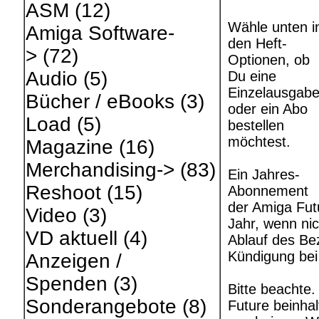
ASM
(12)
Wähle unten i
Amiga Software-
den Heft-
>
(72)
Optionen, ob
Audio
(5)
Du eine
Einzelausgab
Bücher / eBooks
(3)
oder ein Abo
Load
(5)
bestellen
möchtest.
Magazine
(16)
Merchandising->
(83)
Ein Jahres-
Reshoot
(15)
Abonnement
der Amiga Fut
Video
(3)
Jahr, wenn ni
VD aktuell
(4)
Ablauf des Bez
Kündigung bei
Anzeigen /
Spenden
(3)
Bitte beachte
Sonderangebote
(8)
Future beinhal