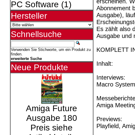
erscheinen. W
PC Software
(1)
Abonnement bes
Hersteller
Ausgabe), läu
Erscheinungst
Es zählt also 
Schnellsuche
Ausgabe und n
KOMPLETT I
Verwenden Sie Stichworte, um ein Produkt zu
finden.
erweiterte Suche
Inhalt:
Neue Produkte
Interviews:
Macro System 
Messeberichte
Amiga Meetin
Amiga Future
Ausgabe 180
Previews:
Playfield, Am
Preis siehe