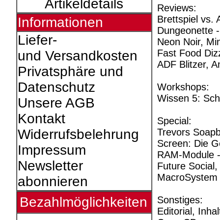
Artikeldetails
Reviews:
Brettspiel vs.
Informationen
Dungeonette -
Liefer-
Neon Noir, Mi
Fast Food Di
und Versandkosten
ADF Blitzer, A
Privatsphäre und
Datenschutz
Workshops:
Wissen 5: Sch
Unsere AGB
Kontakt
Special:
Trevors Soapb
Widerrufsbelehrung
Screen: Die G
Impressum
RAM-Module - 
Newsletter
Future Social,
MacroSystem 
abonnieren
Sonstiges:
Bezahlmöglichkeiten
Editorial, Inh