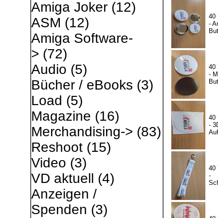
Amiga Joker
(12)
40
ASM
(12)
- A
Bu
Amiga Software-
>
(72)
Audio
(5)
40
- 
Bücher / eBooks
(3)
Bu
Load
(5)
Magazine
(16)
40
- 3
Merchandising->
(83)
Auf
Reshoot
(15)
Video
(3)
40
VD aktuell
(4)
-
Sc
Anzeigen /
Spenden
(3)