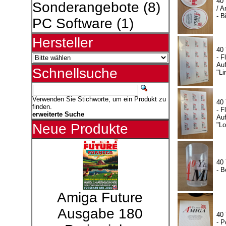
40
Sonderangebote
(8)
/ A
- B
PC Software
(1)
Hersteller
40
- F
Auf
Schnellsuche
"Li
Verwenden Sie Stichworte, um ein Produkt zu
40
finden.
- F
erweiterte Suche
Auf
"L
Neue Produkte
40
- B
Amiga Future
Ausgabe 180
40
- P