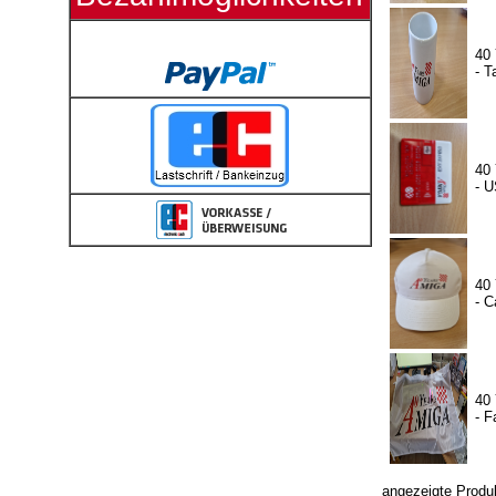
40
- T
40
- 
40
- 
40
- 
angezeigte Produ