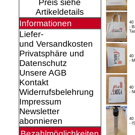
Preis siehe
Artikeldetails
Informationen
40
- 
Ta
Liefer-
und Versandkosten
Privatsphäre und
40
- 
Datenschutz
Unsere AGB
Kontakt
40
Widerrufsbelehrung
- 
Impressum
Newsletter
40
abonnieren
- 
Bezahlmöglichkeiten