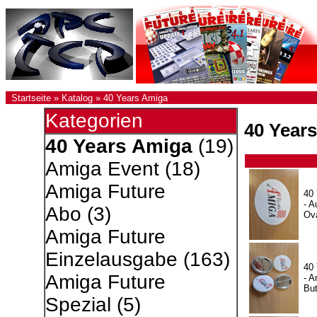
Startseite
»
Katalog
»
40 Years Amiga
Kategorien
40 Year
40 Years Amiga
(19)
Amiga Event
(18)
Amiga Future
40
- A
Abo
(3)
Ov
Amiga Future
Einzelausgabe
(163)
40
Amiga Future
- A
Bu
Spezial
(5)